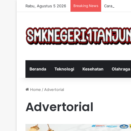
Rabu, Agustus 5 2026
Breaking News
Cara Efektif M
Beranda
Teknologi
Kesehatan
Olahraga
Home
/
Advertorial
Advertorial