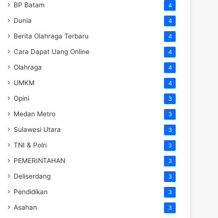
BP Batam
4
Dunia
4
Berita Olahraga Terbaru
4
Cara Dapat Uang Online
4
Olahraga
4
UMKM
4
Opini
3
Medan Metro
3
Sulawesi Utara
3
TNI & Polri
3
PEMERINTAHAN
3
Deliserdang
3
Pendidikan
3
Asahan
3