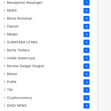
Manajemen Keuangan
7
NEWS
6
Bisnis Rumahan
6
Daerah
6
Medan
6
SUMATERA UTARA
5
Berita Terbaru
5
media terpercaya
5
Review Gadget Singkat
5
Batam
5
Politik
4
TNI
4
Cryptocurrency
4
DIKSI NEWS
4