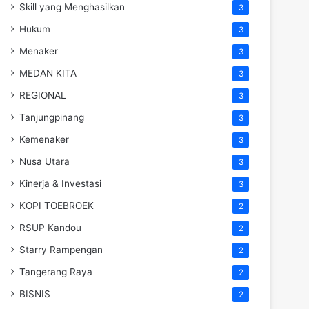
Skill yang Menghasilkan
3
Hukum
3
Menaker
3
MEDAN KITA
3
REGIONAL
3
Tanjungpinang
3
Kemenaker
3
Nusa Utara
3
Kinerja & Investasi
3
KOPI TOEBROEK
2
RSUP Kandou
2
Starry Rampengan
2
Tangerang Raya
2
BISNIS
2