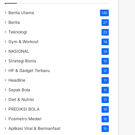
Berita Utama
140
Berita
27
Teknologi
22
Gym & Workout
14
NASIONAL
14
Strategi Bisnis
12
HP & Gadget Terbaru
12
Headline
11
Sepak Bola
11
Diet & Nutrisi
11
PREDIKSI BOLA
10
Posmetro Medan
10
Aplikasi Viral & Bermanfaat
10