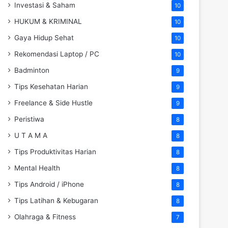
Investasi & Saham
10
HUKUM & KRIMINAL
10
Gaya Hidup Sehat
10
Rekomendasi Laptop / PC
10
Badminton
9
Tips Kesehatan Harian
9
Freelance & Side Hustle
9
Peristiwa
8
U T A M A
8
Tips Produktivitas Harian
8
Mental Health
8
Tips Android / iPhone
8
Tips Latihan & Kebugaran
8
Olahraga & Fitness
7