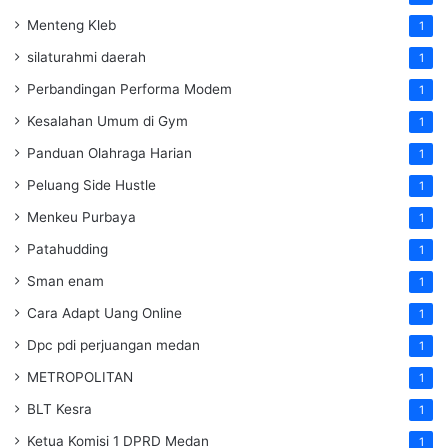
Menteng Kleb
1
silaturahmi daerah
1
Perbandingan Performa Modem
1
Kesalahan Umum di Gym
1
Panduan Olahraga Harian
1
Peluang Side Hustle
1
Menkeu Purbaya
1
Patahudding
1
Sman enam
1
Cara Adapt Uang Online
1
Dpc pdi perjuangan medan
1
METROPOLITAN
1
BLT Kesra
1
Ketua Komisi 1 DPRD Medan
1