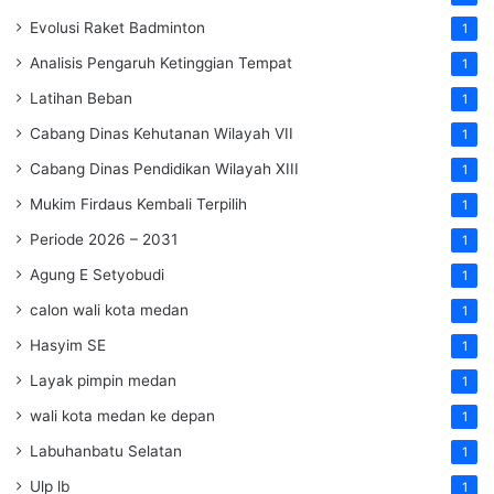
Evolusi Raket Badminton
1
Analisis Pengaruh Ketinggian Tempat
1
Latihan Beban
1
Cabang Dinas Kehutanan Wilayah VII
1
Cabang Dinas Pendidikan Wilayah XIII
1
Mukim Firdaus Kembali Terpilih
1
Periode 2026 – 2031
1
Agung E Setyobudi
1
calon wali kota medan
1
Hasyim SE
1
Layak pimpin medan
1
wali kota medan ke depan
1
Labuhanbatu Selatan
1
Ulp lb
1