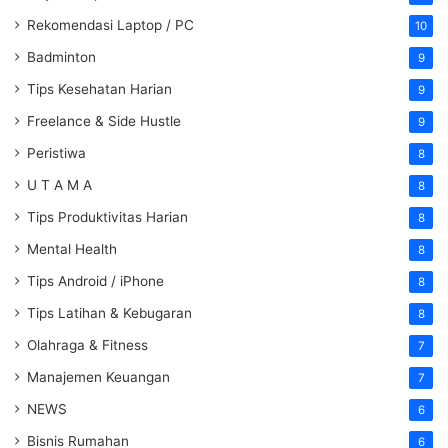
Rekomendasi Laptop / PC
10
Badminton
9
Tips Kesehatan Harian
9
Freelance & Side Hustle
9
Peristiwa
8
U T A M A
8
Tips Produktivitas Harian
8
Mental Health
8
Tips Android / iPhone
8
Tips Latihan & Kebugaran
8
Olahraga & Fitness
7
Manajemen Keuangan
7
NEWS
6
Bisnis Rumahan
6