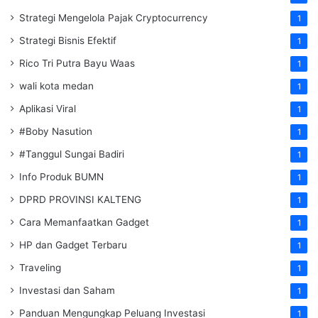
Strategi Mengelola Pajak Cryptocurrency
1
Strategi Bisnis Efektif
1
Rico Tri Putra Bayu Waas
1
wali kota medan
1
Aplikasi Viral
1
#Boby Nasution
1
#Tanggul Sungai Badiri
1
Info Produk BUMN
1
DPRD PROVINSI KALTENG
1
Cara Memanfaatkan Gadget
1
HP dan Gadget Terbaru
1
Traveling
1
Investasi dan Saham
1
Panduan Mengungkap Peluang Investasi
1