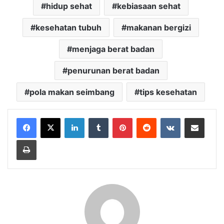
hidup sehat
kebiasaan sehat
kesehatan tubuh
makanan bergizi
menjaga berat badan
penurunan berat badan
pola makan seimbang
tips kesehatan
LinkedIn
Tumblr
Pinterest
Reddit
VKontakte
Share via Email
Print