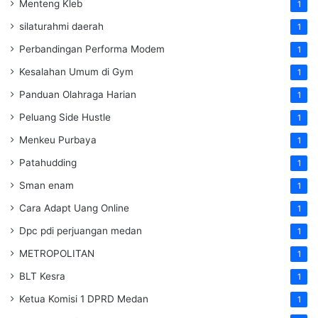
Menteng Kleb
1
silaturahmi daerah
1
Perbandingan Performa Modem
1
Kesalahan Umum di Gym
1
Panduan Olahraga Harian
1
Peluang Side Hustle
1
Menkeu Purbaya
1
Patahudding
1
Sman enam
1
Cara Adapt Uang Online
1
Dpc pdi perjuangan medan
1
METROPOLITAN
1
BLT Kesra
1
Ketua Komisi 1 DPRD Medan
1