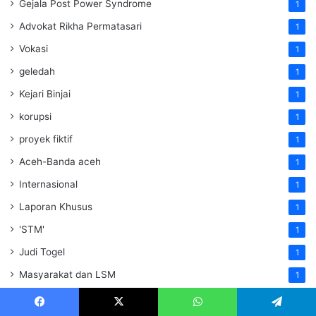
Gejala Post Power Syndrome
1
Advokat Rikha Permatasari
1
Vokasi
1
geledah
1
Kejari Binjai
1
korupsi
1
proyek fiktif
1
Aceh-Banda aceh
1
Internasional
1
Laporan Khusus
1
'STM'
1
Judi Togel
1
Masyarakat dan LSM
1
Perhatian Polda Sumut
1
Facebook
X
WhatsApp
Telegram