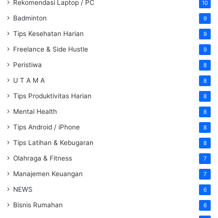
Rekomendasi Laptop / PC
10
Badminton
9
Tips Kesehatan Harian
9
Freelance & Side Hustle
9
Peristiwa
8
U T A M A
8
Tips Produktivitas Harian
8
Mental Health
8
Tips Android / iPhone
8
Tips Latihan & Kebugaran
8
Olahraga & Fitness
7
Manajemen Keuangan
7
NEWS
6
Bisnis Rumahan
6