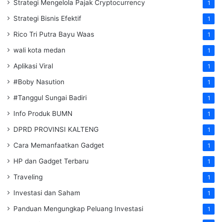
Strategi Mengelola Pajak Cryptocurrency
1
Strategi Bisnis Efektif
1
Rico Tri Putra Bayu Waas
1
wali kota medan
1
Aplikasi Viral
1
#Boby Nasution
1
#Tanggul Sungai Badiri
1
Info Produk BUMN
1
DPRD PROVINSI KALTENG
1
Cara Memanfaatkan Gadget
1
HP dan Gadget Terbaru
1
Traveling
1
Investasi dan Saham
1
Panduan Mengungkap Peluang Investasi
1