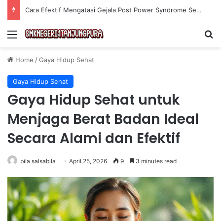
Cara Efektif Mengatasi Gejala Post Power Syndrome Setelah Pensiun Kerja
Menu
Se
Home
/
Gaya Hidup Sehat
Gaya Hidup Sehat
Gaya Hidup Sehat untuk
Menjaga Berat Badan Ideal
Secara Alami dan Efektif
bila salsabila
April 25, 2026
9
3 minutes read