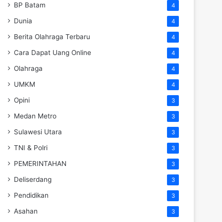
BP Batam
4
Dunia
4
Berita Olahraga Terbaru
4
Cara Dapat Uang Online
4
Olahraga
4
UMKM
4
Opini
3
Medan Metro
3
Sulawesi Utara
3
TNI & Polri
3
PEMERINTAHAN
3
Deliserdang
3
Pendidikan
3
Asahan
3