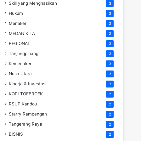
Skill yang Menghasilkan
3
Hukum
3
Menaker
3
MEDAN KITA
3
REGIONAL
3
Tanjungpinang
3
Kemenaker
3
Nusa Utara
3
Kinerja & Investasi
3
KOPI TOEBROEK
2
RSUP Kandou
2
Starry Rampengan
2
Tangerang Raya
2
BISNIS
2