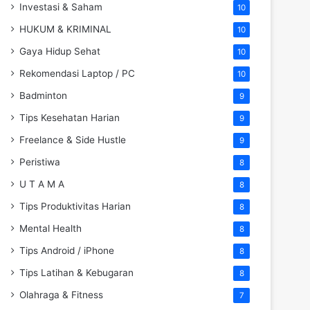
Investasi & Saham
10
HUKUM & KRIMINAL
10
Gaya Hidup Sehat
10
Rekomendasi Laptop / PC
10
Badminton
9
Tips Kesehatan Harian
9
Freelance & Side Hustle
9
Peristiwa
8
U T A M A
8
Tips Produktivitas Harian
8
Mental Health
8
Tips Android / iPhone
8
Tips Latihan & Kebugaran
8
Olahraga & Fitness
7