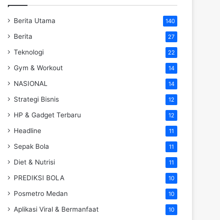
Berita Utama
140
Berita
27
Teknologi
22
Gym & Workout
14
NASIONAL
14
Strategi Bisnis
12
HP & Gadget Terbaru
12
Headline
11
Sepak Bola
11
Diet & Nutrisi
11
PREDIKSI BOLA
10
Posmetro Medan
10
Aplikasi Viral & Bermanfaat
10