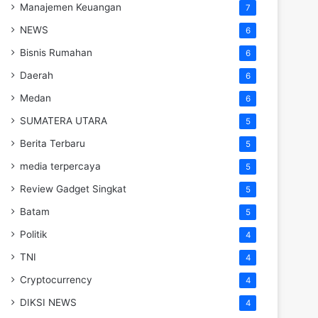
Manajemen Keuangan
7
NEWS
6
Bisnis Rumahan
6
Daerah
6
Medan
6
SUMATERA UTARA
5
Berita Terbaru
5
media terpercaya
5
Review Gadget Singkat
5
Batam
5
Politik
4
TNI
4
Cryptocurrency
4
DIKSI NEWS
4