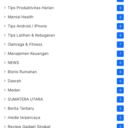
Tips Produktivitas Harian
8
Mental Health
8
Tips Android / iPhone
8
Tips Latihan & Kebugaran
8
Olahraga & Fitness
7
Manajemen Keuangan
7
NEWS
6
Bisnis Rumahan
6
Daerah
6
Medan
6
SUMATERA UTARA
5
Berita Terbaru
5
media terpercaya
5
Review Gadget Singkat
5