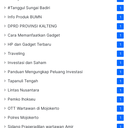
#Tanggul Sungai Badiri
1
Info Produk BUMN
1
DPRD PROVINSI KALTENG
1
Cara Memanfaatkan Gadget
1
HP dan Gadget Terbaru
1
Traveling
1
Investasi dan Saham
1
Panduan Mengungkap Peluang Investasi
1
Tapanuli Tengah
1
Lintas Nusantara
1
Pemko lhokseu
1
OTT Wartawan di Mojokerto
1
Polres Mojokerto
1
Sidang Praperadilan wartawan Amir
1