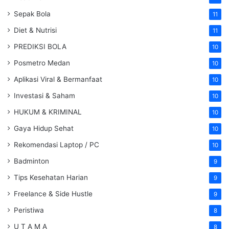
Sepak Bola
11
Diet & Nutrisi
11
PREDIKSI BOLA
10
Posmetro Medan
10
Aplikasi Viral & Bermanfaat
10
Investasi & Saham
10
HUKUM & KRIMINAL
10
Gaya Hidup Sehat
10
Rekomendasi Laptop / PC
10
Badminton
9
Tips Kesehatan Harian
9
Freelance & Side Hustle
9
Peristiwa
8
U T A M A
8