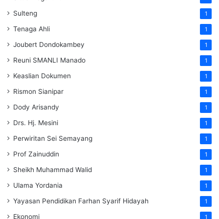
Sulteng
1
Tenaga Ahli
1
Joubert Dondokambey
1
Reuni SMANLI Manado
1
Keaslian Dokumen
1
Rismon Sianipar
1
Dody Arisandy
1
Drs. Hj. Mesini
1
Perwiritan Sei Semayang
1
Prof Zainuddin
1
Sheikh Muhammad Walid
1
Ulama Yordania
1
Yayasan Pendidikan Farhan Syarif Hidayah
1
Ekonomi
1