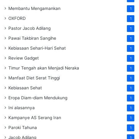
Membantu Mengamankan
1
OXFORD
1
Pastor Jacob Adilang
1
Pawai Takbiran Sangihe
1
Kebiasaan Sehari-Hari Sehat
1
Review Gadget
1
Timur Tengah akan Menjadi Neraka
1
Manfaat Diet Serat Tinggi
1
Kebiasaan Sehat
1
Eropa Diam-diam Mendukung
1
Ini alasannya
1
Kampanye AS Serang Iran
1
Paroki Tahuna
1
Jacob Adilang
1