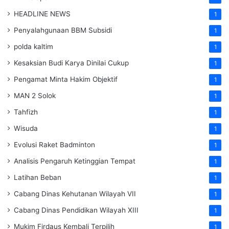
HEADLINE NEWS
1
Penyalahgunaan BBM Subsidi
1
polda kaltim
1
Kesaksian Budi Karya Dinilai Cukup
1
Pengamat Minta Hakim Objektif
1
MAN 2 Solok
1
Tahfizh
1
Wisuda
1
Evolusi Raket Badminton
1
Analisis Pengaruh Ketinggian Tempat
1
Latihan Beban
1
Cabang Dinas Kehutanan Wilayah VII
1
Cabang Dinas Pendidikan Wilayah XIII
1
Mukim Firdaus Kembali Terpilih
1