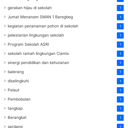
gerakan hijau di sekolah
1
Jumat Menanam SMAN 1 Baregbeg
1
kegiatan penanaman pohon di sekolah
1
pelestarian lingkungan sekolah
1
Program Sekolah ASRI
1
sekolah ramah lingkungan Ciamis
1
sinergi pendidikan dan kehutanan
1
balerang
1
diselingkuhi
1
Pelaut
1
Pembobolan
1
tangkap
1
Berangkat
1
serdang
1