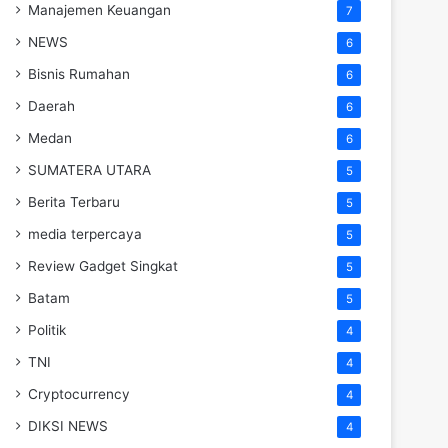
Manajemen Keuangan
7
NEWS
6
Bisnis Rumahan
6
Daerah
6
Medan
6
SUMATERA UTARA
5
Berita Terbaru
5
media terpercaya
5
Review Gadget Singkat
5
Batam
5
Politik
4
TNI
4
Cryptocurrency
4
DIKSI NEWS
4