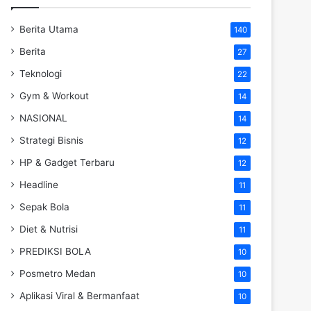
Berita Utama
140
Berita
27
Teknologi
22
Gym & Workout
14
NASIONAL
14
Strategi Bisnis
12
HP & Gadget Terbaru
12
Headline
11
Sepak Bola
11
Diet & Nutrisi
11
PREDIKSI BOLA
10
Posmetro Medan
10
Aplikasi Viral & Bermanfaat
10