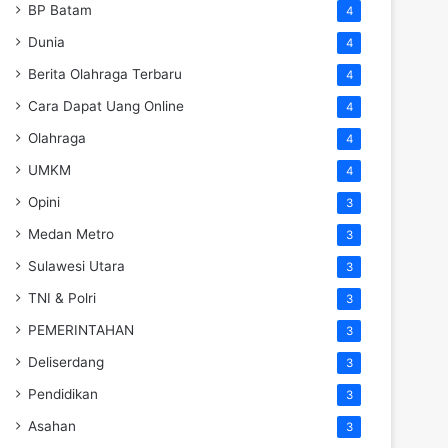
BP Batam
4
Dunia
4
Berita Olahraga Terbaru
4
Cara Dapat Uang Online
4
Olahraga
4
UMKM
4
Opini
3
Medan Metro
3
Sulawesi Utara
3
TNI & Polri
3
PEMERINTAHAN
3
Deliserdang
3
Pendidikan
3
Asahan
3