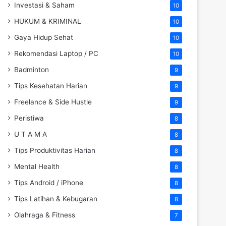
Investasi & Saham
10
HUKUM & KRIMINAL
10
Gaya Hidup Sehat
10
Rekomendasi Laptop / PC
10
Badminton
9
Tips Kesehatan Harian
9
Freelance & Side Hustle
9
Peristiwa
8
U T A M A
8
Tips Produktivitas Harian
8
Mental Health
8
Tips Android / iPhone
8
Tips Latihan & Kebugaran
8
Olahraga & Fitness
7