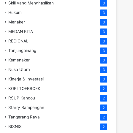
Skill yang Menghasilkan
3
Hukum
3
Menaker
3
MEDAN KITA
3
REGIONAL
3
Tanjungpinang
3
Kemenaker
3
Nusa Utara
3
Kinerja & Investasi
3
KOPI TOEBROEK
2
RSUP Kandou
2
Starry Rampengan
2
Tangerang Raya
2
BISNIS
2