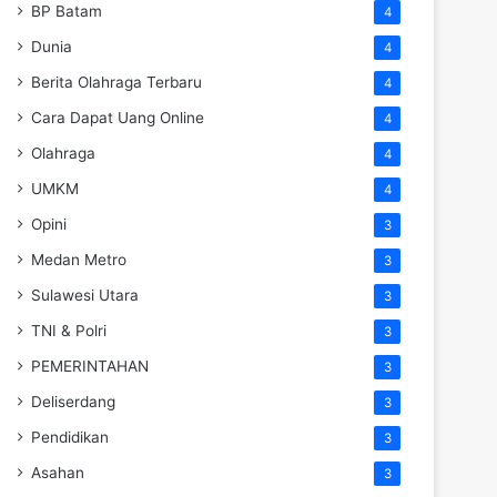
BP Batam
4
Dunia
4
Berita Olahraga Terbaru
4
Cara Dapat Uang Online
4
Olahraga
4
UMKM
4
Opini
3
Medan Metro
3
Sulawesi Utara
3
TNI & Polri
3
PEMERINTAHAN
3
Deliserdang
3
Pendidikan
3
Asahan
3