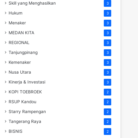
Skill yang Menghasilkan
3
Hukum
3
Menaker
3
MEDAN KITA
3
REGIONAL
3
Tanjungpinang
3
Kemenaker
3
Nusa Utara
3
Kinerja & Investasi
3
KOPI TOEBROEK
2
RSUP Kandou
2
Starry Rampengan
2
Tangerang Raya
2
BISNIS
2