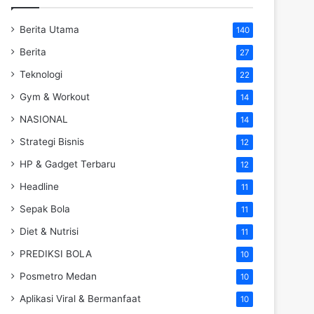
Berita Utama
140
Berita
27
Teknologi
22
Gym & Workout
14
NASIONAL
14
Strategi Bisnis
12
HP & Gadget Terbaru
12
Headline
11
Sepak Bola
11
Diet & Nutrisi
11
PREDIKSI BOLA
10
Posmetro Medan
10
Aplikasi Viral & Bermanfaat
10