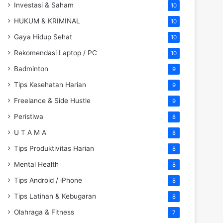
Investasi & Saham
10
HUKUM & KRIMINAL
10
Gaya Hidup Sehat
10
Rekomendasi Laptop / PC
10
Badminton
9
Tips Kesehatan Harian
9
Freelance & Side Hustle
9
Peristiwa
8
U T A M A
8
Tips Produktivitas Harian
8
Mental Health
8
Tips Android / iPhone
8
Tips Latihan & Kebugaran
8
Olahraga & Fitness
7