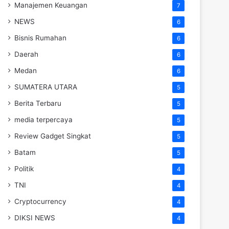
Manajemen Keuangan
7
NEWS
6
Bisnis Rumahan
6
Daerah
6
Medan
6
SUMATERA UTARA
5
Berita Terbaru
5
media terpercaya
5
Review Gadget Singkat
5
Batam
5
Politik
4
TNI
4
Cryptocurrency
4
DIKSI NEWS
4