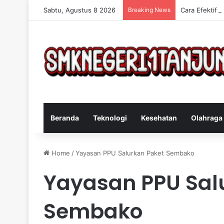
Sabtu, Agustus 8 2026
Breaking News
Cara Efektif 
Beranda
Teknologi
Kesehatan
Olahraga
Home
/
Yayasan PPU Salurkan Paket Sembako
Yayasan PPU Sal
Sembako