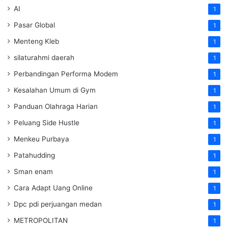
AI
1
Pasar Global
1
Menteng Kleb
1
silaturahmi daerah
1
Perbandingan Performa Modem
1
Kesalahan Umum di Gym
1
Panduan Olahraga Harian
1
Peluang Side Hustle
1
Menkeu Purbaya
1
Patahudding
1
Sman enam
1
Cara Adapt Uang Online
1
Dpc pdi perjuangan medan
1
METROPOLITAN
1