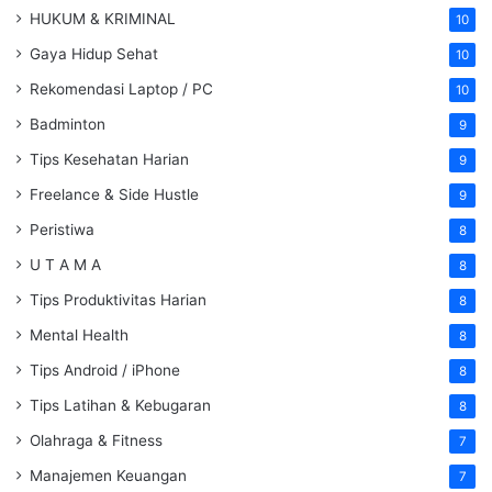
HUKUM & KRIMINAL
10
Gaya Hidup Sehat
10
Rekomendasi Laptop / PC
10
Badminton
9
Tips Kesehatan Harian
9
Freelance & Side Hustle
9
Peristiwa
8
U T A M A
8
Tips Produktivitas Harian
8
Mental Health
8
Tips Android / iPhone
8
Tips Latihan & Kebugaran
8
Olahraga & Fitness
7
Manajemen Keuangan
7