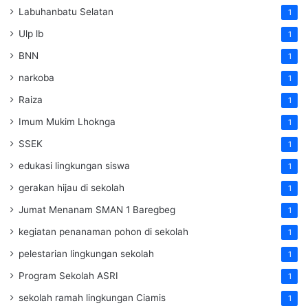
Labuhanbatu Selatan
1
Ulp lb
1
BNN
1
narkoba
1
Raiza
1
Imum Mukim Lhoknga
1
SSEK
1
edukasi lingkungan siswa
1
gerakan hijau di sekolah
1
Jumat Menanam SMAN 1 Baregbeg
1
kegiatan penanaman pohon di sekolah
1
pelestarian lingkungan sekolah
1
Program Sekolah ASRI
1
sekolah ramah lingkungan Ciamis
1