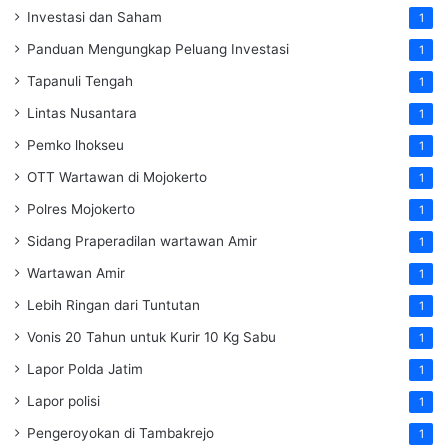
Investasi dan Saham
1
Panduan Mengungkap Peluang Investasi
1
Tapanuli Tengah
1
Lintas Nusantara
1
Pemko lhokseu
1
OTT Wartawan di Mojokerto
1
Polres Mojokerto
1
Sidang Praperadilan wartawan Amir
1
Wartawan Amir
1
Lebih Ringan dari Tuntutan
1
Vonis 20 Tahun untuk Kurir 10 Kg Sabu
1
Lapor Polda Jatim
1
Lapor polisi
1
Pengeroyokan di Tambakrejo
1