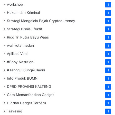
workshop
1
Hukum dan Kriminal
1
Strategi Mengelola Pajak Cryptocurrency
1
Strategi Bisnis Efektif
1
Rico Tri Putra Bayu Waas
1
wali kota medan
1
Aplikasi Viral
1
#Boby Nasution
1
#Tanggul Sungai Badiri
1
Info Produk BUMN
1
DPRD PROVINSI KALTENG
1
Cara Memanfaatkan Gadget
1
HP dan Gadget Terbaru
1
Traveling
1