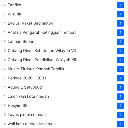
Tahfizh
1
Wisuda
1
Evolusi Raket Badminton
1
Analisis Pengaruh Ketinggian Tempat
1
Latihan Beban
1
Cabang Dinas Kehutanan Wilayah VII
1
Cabang Dinas Pendidikan Wilayah XIII
1
Mukim Firdaus Kembali Terpilih
1
Periode 2026 – 2031
1
Agung E Setyobudi
1
calon wali kota medan
1
Hasyim SE
1
Layak pimpin medan
1
wali kota medan ke depan
1