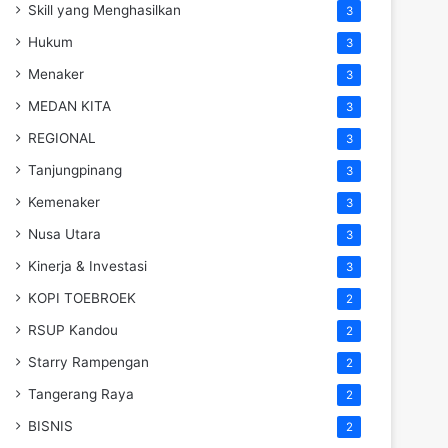
Skill yang Menghasilkan
3
Hukum
3
Menaker
3
MEDAN KITA
3
REGIONAL
3
Tanjungpinang
3
Kemenaker
3
Nusa Utara
3
Kinerja & Investasi
3
KOPI TOEBROEK
2
RSUP Kandou
2
Starry Rampengan
2
Tangerang Raya
2
BISNIS
2