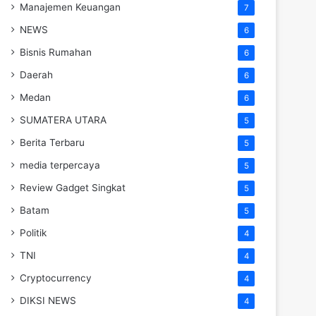
Manajemen Keuangan
7
NEWS
6
Bisnis Rumahan
6
Daerah
6
Medan
6
SUMATERA UTARA
5
Berita Terbaru
5
media terpercaya
5
Review Gadget Singkat
5
Batam
5
Politik
4
TNI
4
Cryptocurrency
4
DIKSI NEWS
4