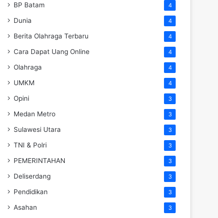
BP Batam
4
Dunia
4
Berita Olahraga Terbaru
4
Cara Dapat Uang Online
4
Olahraga
4
UMKM
4
Opini
3
Medan Metro
3
Sulawesi Utara
3
TNI & Polri
3
PEMERINTAHAN
3
Deliserdang
3
Pendidikan
3
Asahan
3