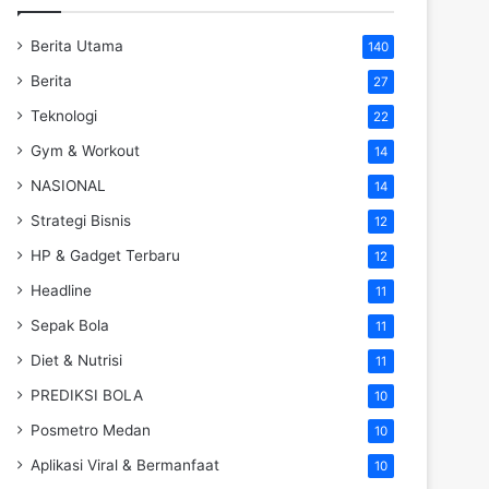
Berita Utama
140
Berita
27
Teknologi
22
Gym & Workout
14
NASIONAL
14
Strategi Bisnis
12
HP & Gadget Terbaru
12
Headline
11
Sepak Bola
11
Diet & Nutrisi
11
PREDIKSI BOLA
10
Posmetro Medan
10
Aplikasi Viral & Bermanfaat
10