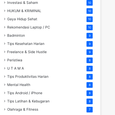
Investasi & Saham
10
HUKUM & KRIMINAL
10
Gaya Hidup Sehat
10
Rekomendasi Laptop / PC
10
Badminton
9
Tips Kesehatan Harian
9
Freelance & Side Hustle
9
Peristiwa
8
U T A M A
8
Tips Produktivitas Harian
8
Mental Health
8
Tips Android / iPhone
8
Tips Latihan & Kebugaran
8
Olahraga & Fitness
7