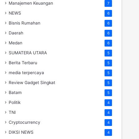
Manajemen Keuangan
7
NEWS
6
Bisnis Rumahan
6
Daerah
6
Medan
6
SUMATERA UTARA
5
Berita Terbaru
5
media terpercaya
5
Review Gadget Singkat
5
Batam
5
Politik
4
TNI
4
Cryptocurrency
4
DIKSI NEWS
4