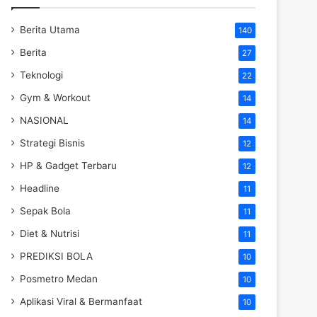
Berita Utama
140
Berita
27
Teknologi
22
Gym & Workout
14
NASIONAL
14
Strategi Bisnis
12
HP & Gadget Terbaru
12
Headline
11
Sepak Bola
11
Diet & Nutrisi
11
PREDIKSI BOLA
10
Posmetro Medan
10
Aplikasi Viral & Bermanfaat
10