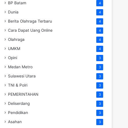
BP Batam
4
Dunia
4
Berita Olahraga Terbaru
4
Cara Dapat Uang Online
4
Olahraga
4
UMKM
4
Opini
3
Medan Metro
3
Sulawesi Utara
3
TNI & Polri
3
PEMERINTAHAN
3
Deliserdang
3
Pendidikan
3
Asahan
3