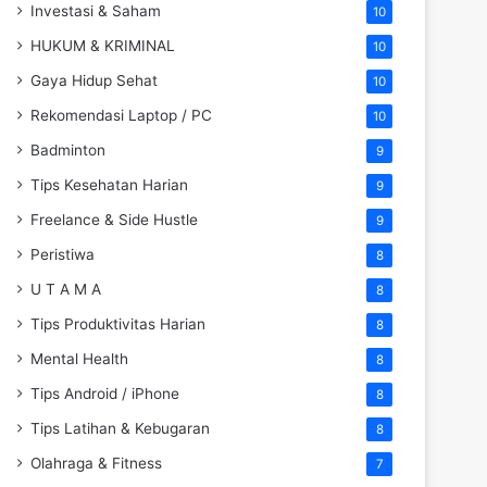
Investasi & Saham
10
HUKUM & KRIMINAL
10
Gaya Hidup Sehat
10
Rekomendasi Laptop / PC
10
Badminton
9
Tips Kesehatan Harian
9
Freelance & Side Hustle
9
Peristiwa
8
U T A M A
8
Tips Produktivitas Harian
8
Mental Health
8
Tips Android / iPhone
8
Tips Latihan & Kebugaran
8
Olahraga & Fitness
7