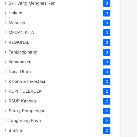
Skill yang Menghasilkan
3
Hukum
3
Menaker
3
MEDAN KITA
3
REGIONAL
3
Tanjungpinang
3
Kemenaker
3
Nusa Utara
3
Kinerja & Investasi
3
KOPI TOEBROEK
2
RSUP Kandou
2
Starry Rampengan
2
Tangerang Raya
2
BISNIS
2