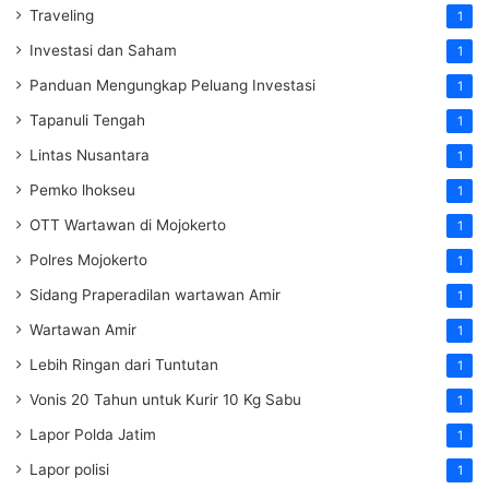
Traveling
1
Investasi dan Saham
1
Panduan Mengungkap Peluang Investasi
1
Tapanuli Tengah
1
Lintas Nusantara
1
Pemko lhokseu
1
OTT Wartawan di Mojokerto
1
Polres Mojokerto
1
Sidang Praperadilan wartawan Amir
1
Wartawan Amir
1
Lebih Ringan dari Tuntutan
1
Vonis 20 Tahun untuk Kurir 10 Kg Sabu
1
Lapor Polda Jatim
1
Lapor polisi
1