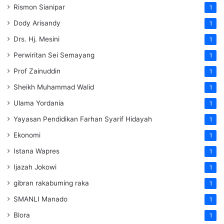
Rismon Sianipar
1
Dody Arisandy
1
Drs. Hj. Mesini
1
Perwiritan Sei Semayang
1
Prof Zainuddin
1
Sheikh Muhammad Walid
1
Ulama Yordania
1
Yayasan Pendidikan Farhan Syarif Hidayah
1
Ekonomi
1
Istana Wapres
1
Ijazah Jokowi
1
gibran rakabuming raka
1
SMANLI Manado
1
Blora
1