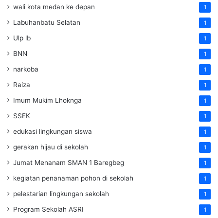
wali kota medan ke depan
1
Labuhanbatu Selatan
1
Ulp lb
1
BNN
1
narkoba
1
Raiza
1
Imum Mukim Lhoknga
1
SSEK
1
edukasi lingkungan siswa
1
gerakan hijau di sekolah
1
Jumat Menanam SMAN 1 Baregbeg
1
kegiatan penanaman pohon di sekolah
1
pelestarian lingkungan sekolah
1
Program Sekolah ASRI
1