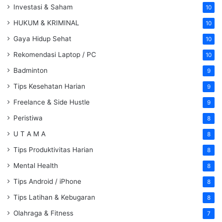
Investasi & Saham
10
HUKUM & KRIMINAL
10
Gaya Hidup Sehat
10
Rekomendasi Laptop / PC
10
Badminton
9
Tips Kesehatan Harian
9
Freelance & Side Hustle
9
Peristiwa
8
U T A M A
8
Tips Produktivitas Harian
8
Mental Health
8
Tips Android / iPhone
8
Tips Latihan & Kebugaran
8
Olahraga & Fitness
7