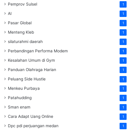
Pemprov Sulsel
1
AI
1
Pasar Global
1
Menteng Kleb
1
silaturahmi daerah
1
Perbandingan Performa Modem
1
Kesalahan Umum di Gym
1
Panduan Olahraga Harian
1
Peluang Side Hustle
1
Menkeu Purbaya
1
Patahudding
1
Sman enam
1
Cara Adapt Uang Online
1
Dpc pdi perjuangan medan
1