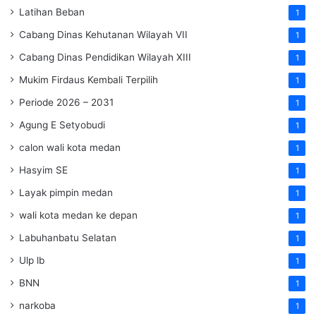
Latihan Beban
1
Cabang Dinas Kehutanan Wilayah VII
1
Cabang Dinas Pendidikan Wilayah XIII
1
Mukim Firdaus Kembali Terpilih
1
Periode 2026 – 2031
1
Agung E Setyobudi
1
calon wali kota medan
1
Hasyim SE
1
Layak pimpin medan
1
wali kota medan ke depan
1
Labuhanbatu Selatan
1
Ulp lb
1
BNN
1
narkoba
1