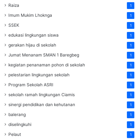
Raiza
1
Imum Mukim Lhoknga
1
SSEK
1
edukasi lingkungan siswa
1
gerakan hijau di sekolah
1
Jumat Menanam SMAN 1 Baregbeg
1
kegiatan penanaman pohon di sekolah
1
pelestarian lingkungan sekolah
1
Program Sekolah ASRI
1
sekolah ramah lingkungan Ciamis
1
sinergi pendidikan dan kehutanan
1
balerang
1
diselingkuhi
1
Pelaut
1