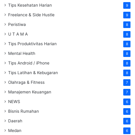
Tips Kesehatan Harian
9
Freelance & Side Hustle
9
Peristiwa
8
U T A M A
8
Tips Produktivitas Harian
8
Mental Health
8
Tips Android / iPhone
8
Tips Latihan & Kebugaran
8
Olahraga & Fitness
7
Manajemen Keuangan
7
NEWS
6
Bisnis Rumahan
6
Daerah
6
Medan
6