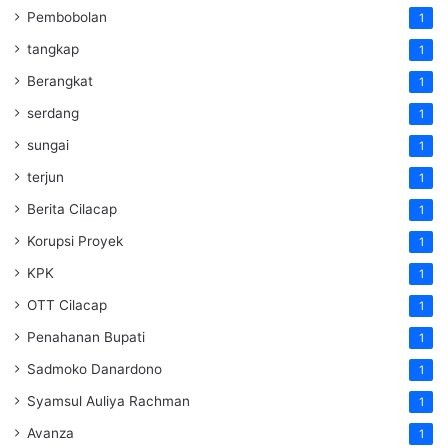
Pembobolan
1
tangkap
1
Berangkat
1
serdang
1
sungai
1
terjun
1
Berita Cilacap
1
Korupsi Proyek
1
KPK
1
OTT Cilacap
1
Penahanan Bupati
1
Sadmoko Danardono
1
Syamsul Auliya Rachman
1
Avanza
1