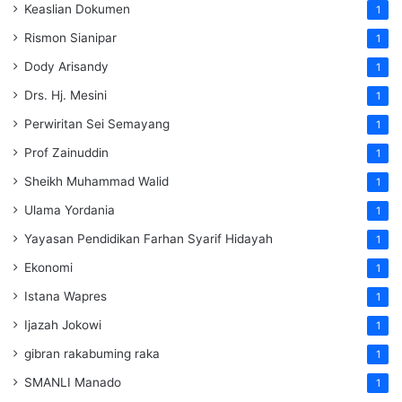
Keaslian Dokumen
1
Rismon Sianipar
1
Dody Arisandy
1
Drs. Hj. Mesini
1
Perwiritan Sei Semayang
1
Prof Zainuddin
1
Sheikh Muhammad Walid
1
Ulama Yordania
1
Yayasan Pendidikan Farhan Syarif Hidayah
1
Ekonomi
1
Istana Wapres
1
Ijazah Jokowi
1
gibran rakabuming raka
1
SMANLI Manado
1