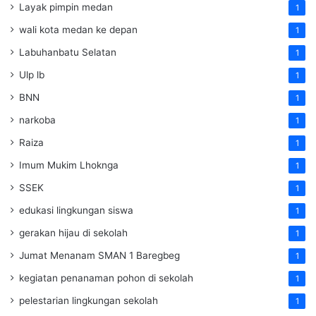
Layak pimpin medan
1
wali kota medan ke depan
1
Labuhanbatu Selatan
1
Ulp lb
1
BNN
1
narkoba
1
Raiza
1
Imum Mukim Lhoknga
1
SSEK
1
edukasi lingkungan siswa
1
gerakan hijau di sekolah
1
Jumat Menanam SMAN 1 Baregbeg
1
kegiatan penanaman pohon di sekolah
1
pelestarian lingkungan sekolah
1