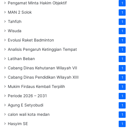
Pengamat Minta Hakim Objektif
1
MAN 2 Solok
1
Tahfizh
1
Wisuda
1
Evolusi Raket Badminton
1
Analisis Pengaruh Ketinggian Tempat
1
Latihan Beban
1
Cabang Dinas Kehutanan Wilayah VII
1
Cabang Dinas Pendidikan Wilayah XIII
1
Mukim Firdaus Kembali Terpilih
1
Periode 2026 – 2031
1
Agung E Setyobudi
1
calon wali kota medan
1
Hasyim SE
1