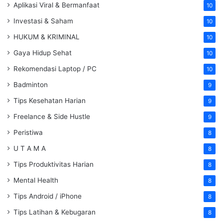
Aplikasi Viral & Bermanfaat
10
Investasi & Saham
10
HUKUM & KRIMINAL
10
Gaya Hidup Sehat
10
Rekomendasi Laptop / PC
10
Badminton
9
Tips Kesehatan Harian
9
Freelance & Side Hustle
9
Peristiwa
8
U T A M A
8
Tips Produktivitas Harian
8
Mental Health
8
Tips Android / iPhone
8
Tips Latihan & Kebugaran
8