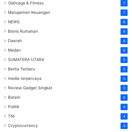
Olahraga & Fitness
7
Manajemen Keuangan
7
NEWS
6
Bisnis Rumahan
6
Daerah
6
Medan
6
SUMATERA UTARA
5
Berita Terbaru
5
media terpercaya
5
Review Gadget Singkat
5
Batam
5
Politik
4
TNI
4
Cryptocurrency
4