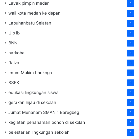
Layak pimpin medan
1
wali kota medan ke depan
1
Labuhanbatu Selatan
1
Ulp lb
1
BNN
1
narkoba
1
Raiza
1
Imum Mukim Lhoknga
1
SSEK
1
edukasi lingkungan siswa
1
gerakan hijau di sekolah
1
Jumat Menanam SMAN 1 Baregbeg
1
kegiatan penanaman pohon di sekolah
1
pelestarian lingkungan sekolah
1