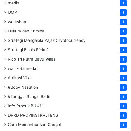
medis
1
UMP
1
workshop
1
Hukum dan Kriminal
1
Strategi Mengelola Pajak Cryptocurrency
1
Strategi Bisnis Efektif
1
Rico Tri Putra Bayu Waas
1
wali kota medan
1
Aplikasi Viral
1
#Boby Nasution
1
#Tanggul Sungai Badiri
1
Info Produk BUMN
1
DPRD PROVINSI KALTENG
1
Cara Memanfaatkan Gadget
1