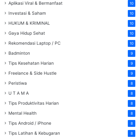
Aplikasi Viral & Bermanfaat
10
Investasi & Saham
10
HUKUM & KRIMINAL
10
Gaya Hidup Sehat
10
Rekomendasi Laptop / PC
10
Badminton
9
Tips Kesehatan Harian
9
Freelance & Side Hustle
9
Peristiwa
8
U T A M A
8
Tips Produktivitas Harian
8
Mental Health
8
Tips Android / iPhone
8
Tips Latihan & Kebugaran
8