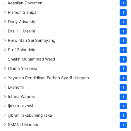
Keaslian Dokumen
1
Rismon Sianipar
1
Dody Arisandy
1
Drs. Hj. Mesini
1
Perwiritan Sei Semayang
1
Prof Zainuddin
1
Sheikh Muhammad Walid
1
Ulama Yordania
1
Yayasan Pendidikan Farhan Syarif Hidayah
1
Ekonomi
1
Istana Wapres
1
Ijazah Jokowi
1
gibran rakabuming raka
1
SMANLI Manado
1