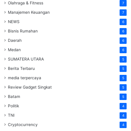
Olahraga & Fitness
7
Manajemen Keuangan
7
NEWS
6
Bisnis Rumahan
6
Daerah
6
Medan
6
SUMATERA UTARA
5
Berita Terbaru
5
media terpercaya
5
Review Gadget Singkat
5
Batam
5
Politik
4
TNI
4
Cryptocurrency
4