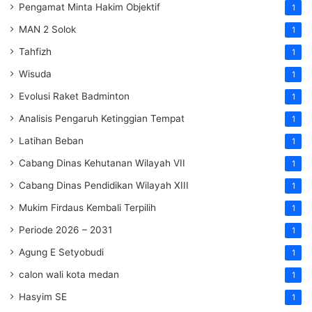
Pengamat Minta Hakim Objektif
1
MAN 2 Solok
1
Tahfizh
1
Wisuda
1
Evolusi Raket Badminton
1
Analisis Pengaruh Ketinggian Tempat
1
Latihan Beban
1
Cabang Dinas Kehutanan Wilayah VII
1
Cabang Dinas Pendidikan Wilayah XIII
1
Mukim Firdaus Kembali Terpilih
1
Periode 2026 – 2031
1
Agung E Setyobudi
1
calon wali kota medan
1
Hasyim SE
1