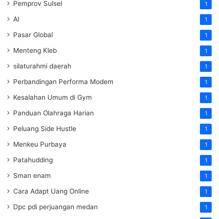
Pemprov Sulsel
1
AI
1
Pasar Global
1
Menteng Kleb
1
silaturahmi daerah
1
Perbandingan Performa Modem
1
Kesalahan Umum di Gym
1
Panduan Olahraga Harian
1
Peluang Side Hustle
1
Menkeu Purbaya
1
Patahudding
1
Sman enam
1
Cara Adapt Uang Online
1
Dpc pdi perjuangan medan
1