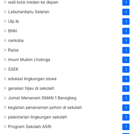
wali kota medan ke depan
1
Labuhanbatu Selatan
1
Ulp lb
1
BNN
1
narkoba
1
Raiza
1
Imum Mukim Lhoknga
1
SSEK
1
edukasi lingkungan siswa
1
gerakan hijau di sekolah
1
Jumat Menanam SMAN 1 Baregbeg
1
kegiatan penanaman pohon di sekolah
1
pelestarian lingkungan sekolah
1
Program Sekolah ASRI
1