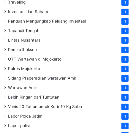
Traveling
1
Investasi dan Saham
1
Panduan Mengungkap Peluang Investasi
1
Tapanuli Tengah
1
Lintas Nusantara
1
Pemko lhokseu
1
OTT Wartawan di Mojokerto
1
Polres Mojokerto
1
Sidang Praperadilan wartawan Amir
1
Wartawan Amir
1
Lebih Ringan dari Tuntutan
1
Vonis 20 Tahun untuk Kurir 10 Kg Sabu
1
Lapor Polda Jatim
1
Lapor polisi
1