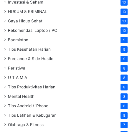
Investasi & Saham
10
HUKUM & KRIMINAL
10
Gaya Hidup Sehat
10
Rekomendasi Laptop / PC
10
Badminton
9
Tips Kesehatan Harian
9
Freelance & Side Hustle
9
Peristiwa
8
U T A M A
8
Tips Produktivitas Harian
8
Mental Health
8
Tips Android / iPhone
8
Tips Latihan & Kebugaran
8
Olahraga & Fitness
7