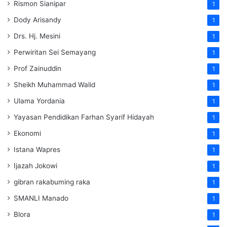
Rismon Sianipar
1
Dody Arisandy
1
Drs. Hj. Mesini
1
Perwiritan Sei Semayang
1
Prof Zainuddin
1
Sheikh Muhammad Walid
1
Ulama Yordania
1
Yayasan Pendidikan Farhan Syarif Hidayah
1
Ekonomi
1
Istana Wapres
1
Ijazah Jokowi
1
gibran rakabuming raka
1
SMANLI Manado
1
Blora
1