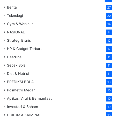
Berita
27
Teknologi
22
Gym & Workout
14
NASIONAL
14
Strategi Bisnis
12
HP & Gadget Terbaru
12
Headline
11
Sepak Bola
11
Diet & Nutrisi
11
PREDIKSI BOLA
10
Posmetro Medan
10
Aplikasi Viral & Bermanfaat
10
Investasi & Saham
10
HUKUM & KRIMINAL
10