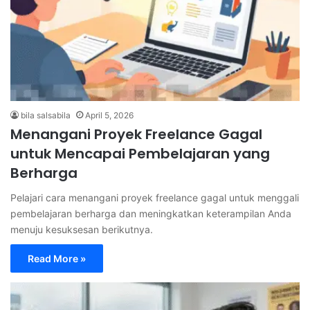
bila salsabila
April 5, 2026
Menangani Proyek Freelance Gagal
untuk Mencapai Pembelajaran yang
Berharga
Pelajari cara menangani proyek freelance gagal untuk menggali
pembelajaran berharga dan meningkatkan keterampilan Anda
menuju kesuksesan berikutnya.
Read More »