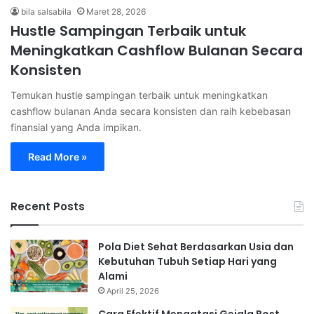
bila salsabila
Maret 28, 2026
Hustle Sampingan Terbaik untuk
Meningkatkan Cashflow Bulanan Secara
Konsisten
Temukan hustle sampingan terbaik untuk meningkatkan
cashflow bulanan Anda secara konsisten dan raih kebebasan
finansial yang Anda impikan.
Read More »
Recent Posts
Pola Diet Sehat Berdasarkan Usia dan
Kebutuhan Tubuh Setiap Hari yang
Alami
April 25, 2026