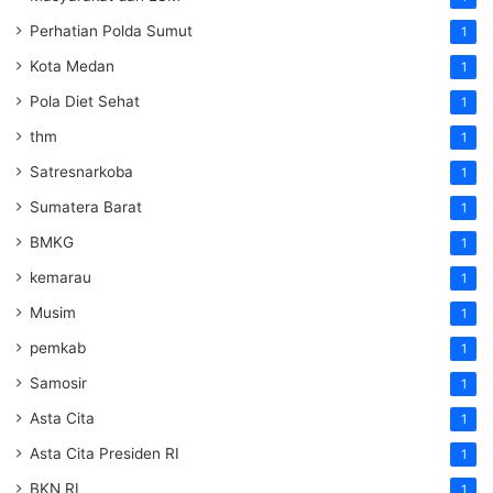
Perhatian Polda Sumut
1
Kota Medan
1
Pola Diet Sehat
1
thm
1
Satresnarkoba
1
Sumatera Barat
1
BMKG
1
kemarau
1
Musim
1
pemkab
1
Samosir
1
Asta Cita
1
Asta Cita Presiden RI
1
BKN RI
1