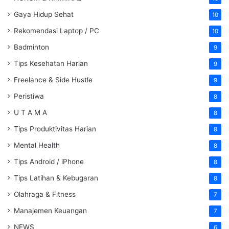
Gaya Hidup Sehat
10
Rekomendasi Laptop / PC
10
Badminton
9
Tips Kesehatan Harian
9
Freelance & Side Hustle
9
Peristiwa
8
U T A M A
8
Tips Produktivitas Harian
8
Mental Health
8
Tips Android / iPhone
8
Tips Latihan & Kebugaran
8
Olahraga & Fitness
7
Manajemen Keuangan
7
NEWS
6