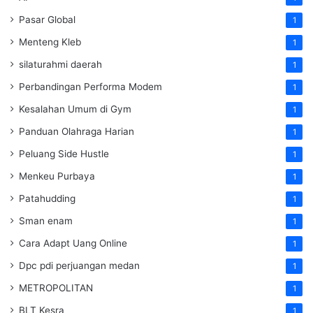
Pasar Global
1
Menteng Kleb
1
silaturahmi daerah
1
Perbandingan Performa Modem
1
Kesalahan Umum di Gym
1
Panduan Olahraga Harian
1
Peluang Side Hustle
1
Menkeu Purbaya
1
Patahudding
1
Sman enam
1
Cara Adapt Uang Online
1
Dpc pdi perjuangan medan
1
METROPOLITAN
1
BLT Kesra
1