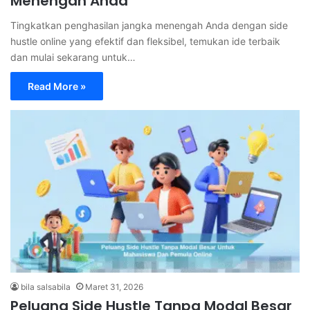
Menengah Anda
Tingkatkan penghasilan jangka menengah Anda dengan side
hustle online yang efektif dan fleksibel, temukan ide terbaik
dan mulai sekarang untuk…
Read More »
bila salsabila
Maret 31, 2026
Peluang Side Hustle Tanpa Modal Besar