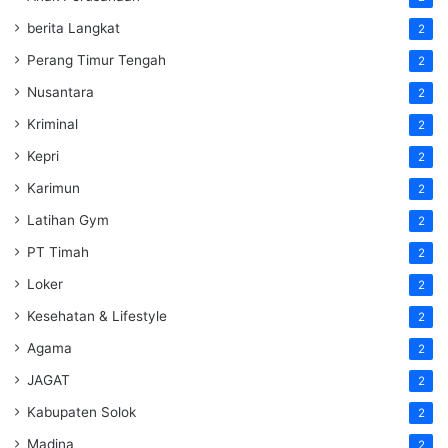
berita Langkat
2
Perang Timur Tengah
2
Nusantara
2
Kriminal
2
Kepri
2
Karimun
2
Latihan Gym
2
PT Timah
2
Loker
2
Kesehatan & Lifestyle
2
Agama
2
JAGAT
2
Kabupaten Solok
2
Madina
2