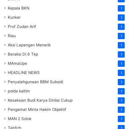
Kepala BKN
1
Kunker
1
Prof Zudan Arif
1
Riau
1
Aksi Lapangan Menarik
1
Beraksi Di 6 Tkp
1
MAmaUpe
1
HEADLINE NEWS
1
Penyalahgunaan BBM Subsidi
1
polda kaltim
1
Kesaksian Budi Karya Dinilai Cukup
1
Pengamat Minta Hakim Objektif
1
MAN 2 Solok
1
Tahfizh
1