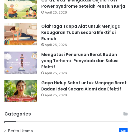
Cara Efektif Mengatasi Gejala Post
Power Syndrome Setelah Pensiun Kerja
April 25, 2026
Olahraga Tanpa Alat untuk Menjaga
Kebugaran Tubuh secara Efektif di
Rumah
April 25, 2026
Mengatasi Penurunan Berat Badan
yang Terhenti: Penyebab dan Solusi
Efektif
April 25, 2026
Gaya Hidup Sehat untuk Menjaga Berat
Badan Ideal Secara Alami dan Efektif
April 25, 2026
Categories
Berita Utama
140