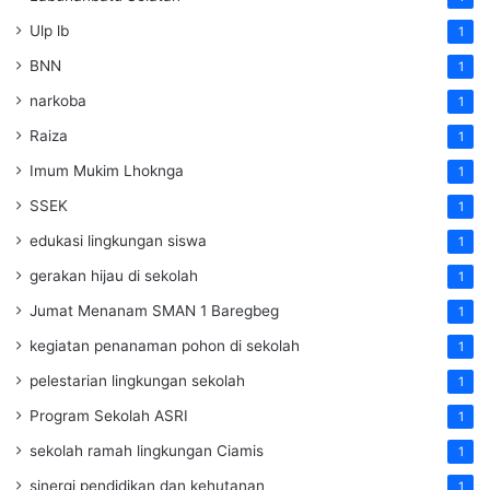
Ulp lb
1
BNN
1
narkoba
1
Raiza
1
Imum Mukim Lhoknga
1
SSEK
1
edukasi lingkungan siswa
1
gerakan hijau di sekolah
1
Jumat Menanam SMAN 1 Baregbeg
1
kegiatan penanaman pohon di sekolah
1
pelestarian lingkungan sekolah
1
Program Sekolah ASRI
1
sekolah ramah lingkungan Ciamis
1
sinergi pendidikan dan kehutanan
1