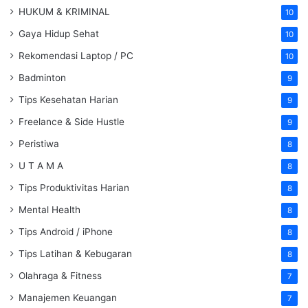
HUKUM & KRIMINAL
10
Gaya Hidup Sehat
10
Rekomendasi Laptop / PC
10
Badminton
9
Tips Kesehatan Harian
9
Freelance & Side Hustle
9
Peristiwa
8
U T A M A
8
Tips Produktivitas Harian
8
Mental Health
8
Tips Android / iPhone
8
Tips Latihan & Kebugaran
8
Olahraga & Fitness
7
Manajemen Keuangan
7