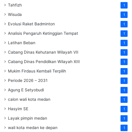
Tahfizh
1
Wisuda
1
Evolusi Raket Badminton
1
Analisis Pengaruh Ketinggian Tempat
1
Latihan Beban
1
Cabang Dinas Kehutanan Wilayah VII
1
Cabang Dinas Pendidikan Wilayah XIII
1
Mukim Firdaus Kembali Terpilih
1
Periode 2026 – 2031
1
Agung E Setyobudi
1
calon wali kota medan
1
Hasyim SE
1
Layak pimpin medan
1
wali kota medan ke depan
1