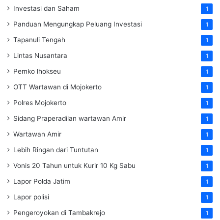
Investasi dan Saham
1
Panduan Mengungkap Peluang Investasi
1
Tapanuli Tengah
1
Lintas Nusantara
1
Pemko lhokseu
1
OTT Wartawan di Mojokerto
1
Polres Mojokerto
1
Sidang Praperadilan wartawan Amir
1
Wartawan Amir
1
Lebih Ringan dari Tuntutan
1
Vonis 20 Tahun untuk Kurir 10 Kg Sabu
1
Lapor Polda Jatim
1
Lapor polisi
1
Pengeroyokan di Tambakrejo
1