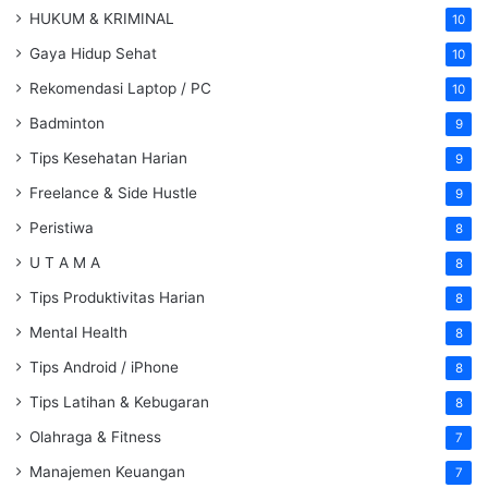
HUKUM & KRIMINAL
10
Gaya Hidup Sehat
10
Rekomendasi Laptop / PC
10
Badminton
9
Tips Kesehatan Harian
9
Freelance & Side Hustle
9
Peristiwa
8
U T A M A
8
Tips Produktivitas Harian
8
Mental Health
8
Tips Android / iPhone
8
Tips Latihan & Kebugaran
8
Olahraga & Fitness
7
Manajemen Keuangan
7