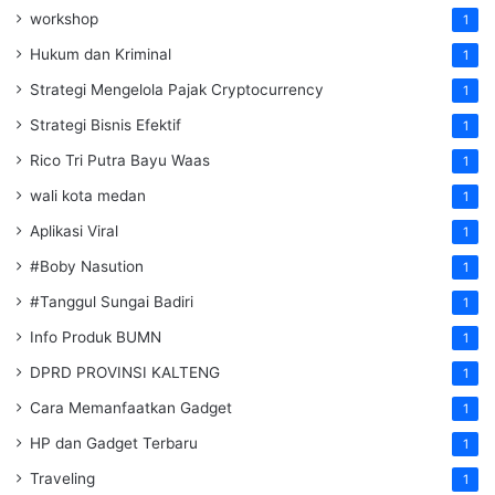
workshop
1
Hukum dan Kriminal
1
Strategi Mengelola Pajak Cryptocurrency
1
Strategi Bisnis Efektif
1
Rico Tri Putra Bayu Waas
1
wali kota medan
1
Aplikasi Viral
1
#Boby Nasution
1
#Tanggul Sungai Badiri
1
Info Produk BUMN
1
DPRD PROVINSI KALTENG
1
Cara Memanfaatkan Gadget
1
HP dan Gadget Terbaru
1
Traveling
1