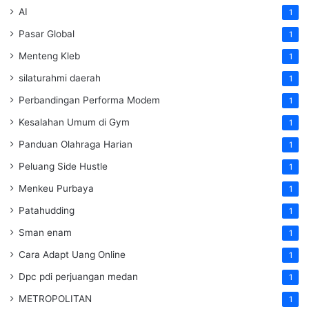
AI
1
Pasar Global
1
Menteng Kleb
1
silaturahmi daerah
1
Perbandingan Performa Modem
1
Kesalahan Umum di Gym
1
Panduan Olahraga Harian
1
Peluang Side Hustle
1
Menkeu Purbaya
1
Patahudding
1
Sman enam
1
Cara Adapt Uang Online
1
Dpc pdi perjuangan medan
1
METROPOLITAN
1