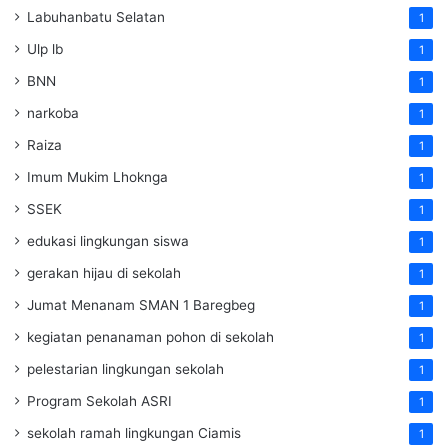
Labuhanbatu Selatan
1
Ulp lb
1
BNN
1
narkoba
1
Raiza
1
Imum Mukim Lhoknga
1
SSEK
1
edukasi lingkungan siswa
1
gerakan hijau di sekolah
1
Jumat Menanam SMAN 1 Baregbeg
1
kegiatan penanaman pohon di sekolah
1
pelestarian lingkungan sekolah
1
Program Sekolah ASRI
1
sekolah ramah lingkungan Ciamis
1