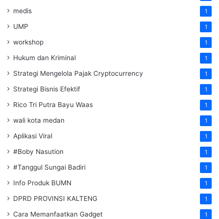
medis
1
UMP
1
workshop
1
Hukum dan Kriminal
1
Strategi Mengelola Pajak Cryptocurrency
1
Strategi Bisnis Efektif
1
Rico Tri Putra Bayu Waas
1
wali kota medan
1
Aplikasi Viral
1
#Boby Nasution
1
#Tanggul Sungai Badiri
1
Info Produk BUMN
1
DPRD PROVINSI KALTENG
1
Cara Memanfaatkan Gadget
1