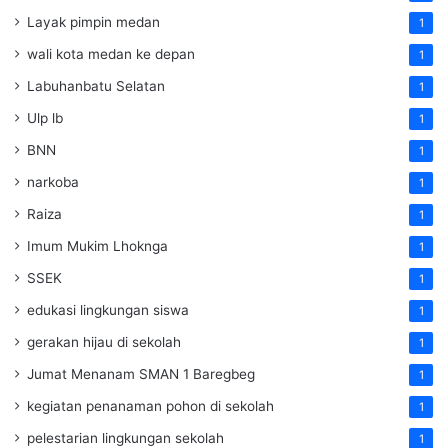
Layak pimpin medan
1
wali kota medan ke depan
1
Labuhanbatu Selatan
1
Ulp lb
1
BNN
1
narkoba
1
Raiza
1
Imum Mukim Lhoknga
1
SSEK
1
edukasi lingkungan siswa
1
gerakan hijau di sekolah
1
Jumat Menanam SMAN 1 Baregbeg
1
kegiatan penanaman pohon di sekolah
1
pelestarian lingkungan sekolah
1