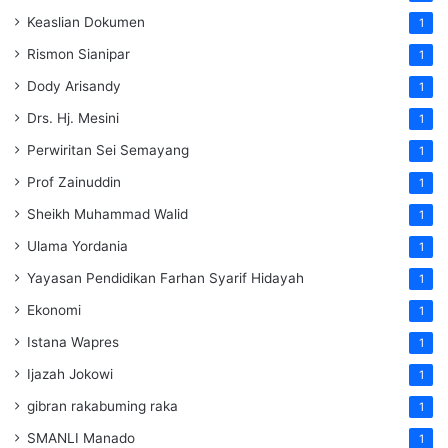
Keaslian Dokumen
1
Rismon Sianipar
1
Dody Arisandy
1
Drs. Hj. Mesini
1
Perwiritan Sei Semayang
1
Prof Zainuddin
1
Sheikh Muhammad Walid
1
Ulama Yordania
1
Yayasan Pendidikan Farhan Syarif Hidayah
1
Ekonomi
1
Istana Wapres
1
Ijazah Jokowi
1
gibran rakabuming raka
1
SMANLI Manado
1