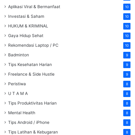
Aplikasi Viral & Bermanfaat
10
Investasi & Saham
10
HUKUM & KRIMINAL
10
Gaya Hidup Sehat
10
Rekomendasi Laptop / PC
10
Badminton
9
Tips Kesehatan Harian
9
Freelance & Side Hustle
9
Peristiwa
8
U T A M A
8
Tips Produktivitas Harian
8
Mental Health
8
Tips Android / iPhone
8
Tips Latihan & Kebugaran
8