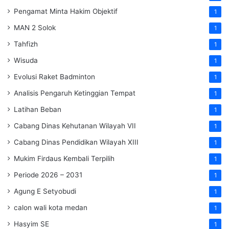
Pengamat Minta Hakim Objektif
1
MAN 2 Solok
1
Tahfizh
1
Wisuda
1
Evolusi Raket Badminton
1
Analisis Pengaruh Ketinggian Tempat
1
Latihan Beban
1
Cabang Dinas Kehutanan Wilayah VII
1
Cabang Dinas Pendidikan Wilayah XIII
1
Mukim Firdaus Kembali Terpilih
1
Periode 2026 – 2031
1
Agung E Setyobudi
1
calon wali kota medan
1
Hasyim SE
1