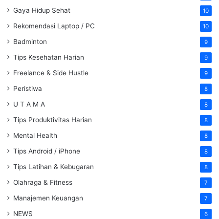
Gaya Hidup Sehat
10
Rekomendasi Laptop / PC
10
Badminton
9
Tips Kesehatan Harian
9
Freelance & Side Hustle
9
Peristiwa
8
U T A M A
8
Tips Produktivitas Harian
8
Mental Health
8
Tips Android / iPhone
8
Tips Latihan & Kebugaran
8
Olahraga & Fitness
7
Manajemen Keuangan
7
NEWS
6