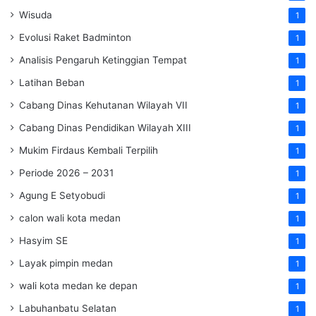
Wisuda
1
Evolusi Raket Badminton
1
Analisis Pengaruh Ketinggian Tempat
1
Latihan Beban
1
Cabang Dinas Kehutanan Wilayah VII
1
Cabang Dinas Pendidikan Wilayah XIII
1
Mukim Firdaus Kembali Terpilih
1
Periode 2026 – 2031
1
Agung E Setyobudi
1
calon wali kota medan
1
Hasyim SE
1
Layak pimpin medan
1
wali kota medan ke depan
1
Labuhanbatu Selatan
1