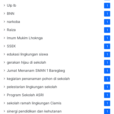
Ulp lb
1
BNN
1
narkoba
1
Raiza
1
Imum Mukim Lhoknga
1
SSEK
1
edukasi lingkungan siswa
1
gerakan hijau di sekolah
1
Jumat Menanam SMAN 1 Baregbeg
1
kegiatan penanaman pohon di sekolah
1
pelestarian lingkungan sekolah
1
Program Sekolah ASRI
1
sekolah ramah lingkungan Ciamis
1
sinergi pendidikan dan kehutanan
1