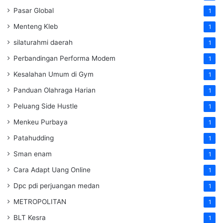
Pasar Global
1
Menteng Kleb
1
silaturahmi daerah
1
Perbandingan Performa Modem
1
Kesalahan Umum di Gym
1
Panduan Olahraga Harian
1
Peluang Side Hustle
1
Menkeu Purbaya
1
Patahudding
1
Sman enam
1
Cara Adapt Uang Online
1
Dpc pdi perjuangan medan
1
METROPOLITAN
1
BLT Kesra
1