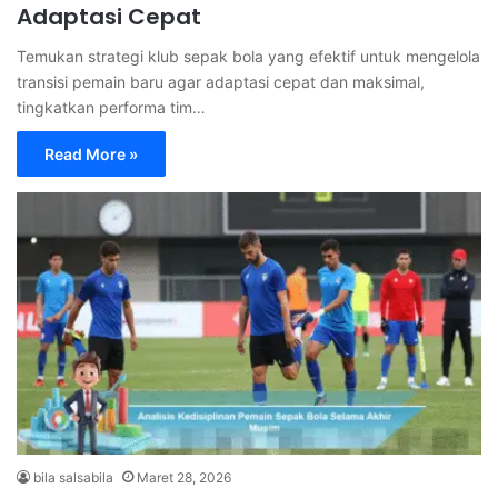
Adaptasi Cepat
Temukan strategi klub sepak bola yang efektif untuk mengelola
transisi pemain baru agar adaptasi cepat dan maksimal,
tingkatkan performa tim…
Read More »
bila salsabila
Maret 28, 2026