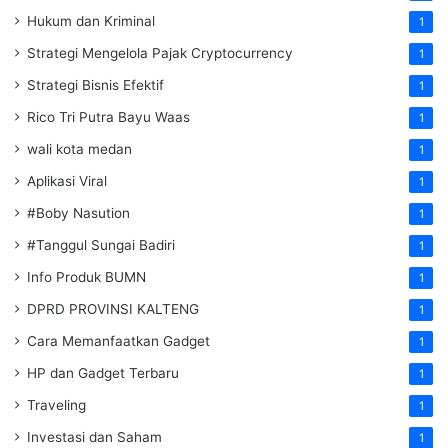
Hukum dan Kriminal
1
Strategi Mengelola Pajak Cryptocurrency
1
Strategi Bisnis Efektif
1
Rico Tri Putra Bayu Waas
1
wali kota medan
1
Aplikasi Viral
1
#Boby Nasution
1
#Tanggul Sungai Badiri
1
Info Produk BUMN
1
DPRD PROVINSI KALTENG
1
Cara Memanfaatkan Gadget
1
HP dan Gadget Terbaru
1
Traveling
1
Investasi dan Saham
1