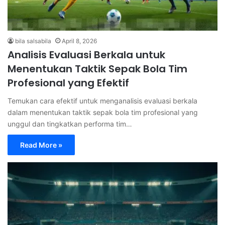
bila salsabila
April 8, 2026
Analisis Evaluasi Berkala untuk
Menentukan Taktik Sepak Bola Tim
Profesional yang Efektif
Temukan cara efektif untuk menganalisis evaluasi berkala
dalam menentukan taktik sepak bola tim profesional yang
unggul dan tingkatkan performa tim…
Read More »