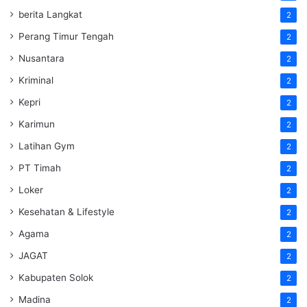
berita Langkat
2
Perang Timur Tengah
2
Nusantara
2
Kriminal
2
Kepri
2
Karimun
2
Latihan Gym
2
PT Timah
2
Loker
2
Kesehatan & Lifestyle
2
Agama
2
JAGAT
2
Kabupaten Solok
2
Madina
2