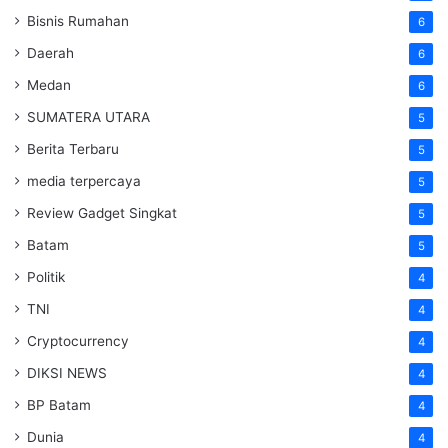
Bisnis Rumahan
6
Daerah
6
Medan
6
SUMATERA UTARA
5
Berita Terbaru
5
media terpercaya
5
Review Gadget Singkat
5
Batam
5
Politik
4
TNI
4
Cryptocurrency
4
DIKSI NEWS
4
BP Batam
4
Dunia
4