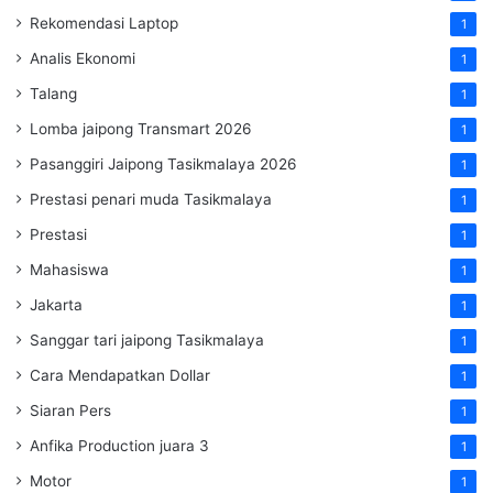
Rekomendasi Laptop
1
Analis Ekonomi
1
Talang
1
Lomba jaipong Transmart 2026
1
Pasanggiri Jaipong Tasikmalaya 2026
1
Prestasi penari muda Tasikmalaya
1
Prestasi
1
Mahasiswa
1
Jakarta
1
Sanggar tari jaipong Tasikmalaya
1
Cara Mendapatkan Dollar
1
Siaran Pers
1
Anfika Production juara 3
1
Motor
1