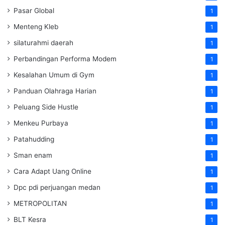
Pasar Global
1
Menteng Kleb
1
silaturahmi daerah
1
Perbandingan Performa Modem
1
Kesalahan Umum di Gym
1
Panduan Olahraga Harian
1
Peluang Side Hustle
1
Menkeu Purbaya
1
Patahudding
1
Sman enam
1
Cara Adapt Uang Online
1
Dpc pdi perjuangan medan
1
METROPOLITAN
1
BLT Kesra
1