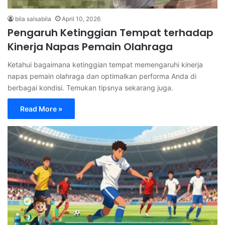
bila salsabila
April 10, 2026
Pengaruh Ketinggian Tempat terhadap
Kinerja Napas Pemain Olahraga
Ketahui bagaimana ketinggian tempat memengaruhi kinerja
napas pemain olahraga dan optimalkan performa Anda di
berbagai kondisi. Temukan tipsnya sekarang juga.
Read More »