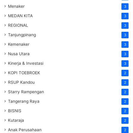
Menaker
3
MEDAN KITA
3
REGIONAL
3
Tanjungpinang
3
Kemenaker
3
Nusa Utara
3
Kinerja & Investasi
3
KOPI TOEBROEK
2
RSUP Kandou
2
Starry Rampengan
2
Tangerang Raya
2
BISNIS
2
Kutaraja
2
Anak Perusahaan
2