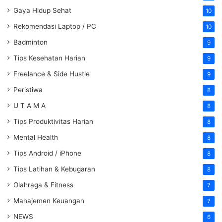
Gaya Hidup Sehat
10
Rekomendasi Laptop / PC
10
Badminton
9
Tips Kesehatan Harian
9
Freelance & Side Hustle
9
Peristiwa
8
U T A M A
8
Tips Produktivitas Harian
8
Mental Health
8
Tips Android / iPhone
8
Tips Latihan & Kebugaran
8
Olahraga & Fitness
7
Manajemen Keuangan
7
NEWS
6