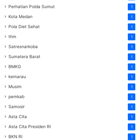
Perhatian Polda Sumut
1
Kota Medan
1
Pola Diet Sehat
1
thm
1
Satresnarkoba
1
Sumatera Barat
1
BMKG
1
kemarau
1
Musim
1
pemkab
1
Samosir
1
Asta Cita
1
Asta Cita Presiden RI
1
BKN RI
1