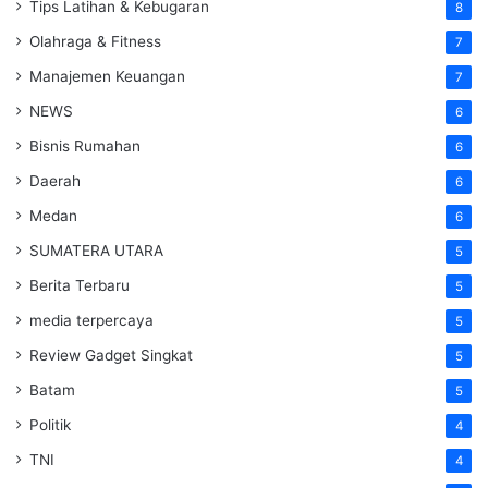
Tips Latihan & Kebugaran
8
Olahraga & Fitness
7
Manajemen Keuangan
7
NEWS
6
Bisnis Rumahan
6
Daerah
6
Medan
6
SUMATERA UTARA
5
Berita Terbaru
5
media terpercaya
5
Review Gadget Singkat
5
Batam
5
Politik
4
TNI
4