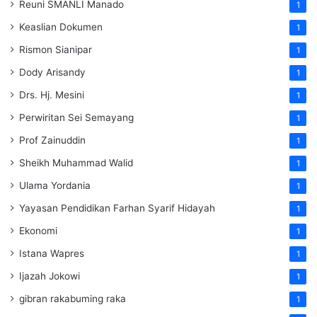
Reuni SMANLI Manado
1
Keaslian Dokumen
1
Rismon Sianipar
1
Dody Arisandy
1
Drs. Hj. Mesini
1
Perwiritan Sei Semayang
1
Prof Zainuddin
1
Sheikh Muhammad Walid
1
Ulama Yordania
1
Yayasan Pendidikan Farhan Syarif Hidayah
1
Ekonomi
1
Istana Wapres
1
Ijazah Jokowi
1
gibran rakabuming raka
1