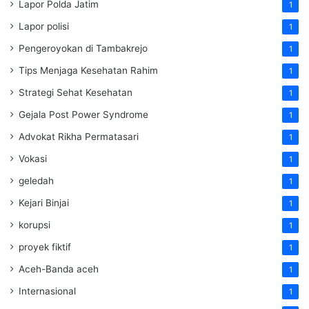
Lapor Polda Jatim
1
Lapor polisi
1
Pengeroyokan di Tambakrejo
1
Tips Menjaga Kesehatan Rahim
1
Strategi Sehat Kesehatan
1
Gejala Post Power Syndrome
1
Advokat Rikha Permatasari
1
Vokasi
1
geledah
1
Kejari Binjai
1
korupsi
1
proyek fiktif
1
Aceh-Banda aceh
1
Internasional
1