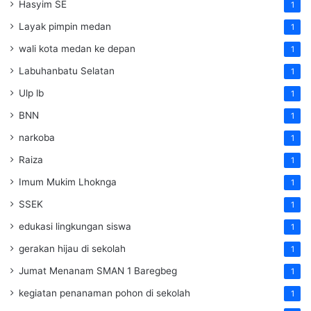
Hasyim SE
1
Layak pimpin medan
1
wali kota medan ke depan
1
Labuhanbatu Selatan
1
Ulp lb
1
BNN
1
narkoba
1
Raiza
1
Imum Mukim Lhoknga
1
SSEK
1
edukasi lingkungan siswa
1
gerakan hijau di sekolah
1
Jumat Menanam SMAN 1 Baregbeg
1
kegiatan penanaman pohon di sekolah
1