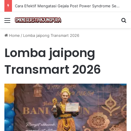
Olahraga Tanpa Alat untuk Menjaga Kebugaran Tubuh secara Efektif di Rumah
Menu
Se
Home
/
Lomba jaipong Transmart 2026
Lomba jaipong
Transmart 2026