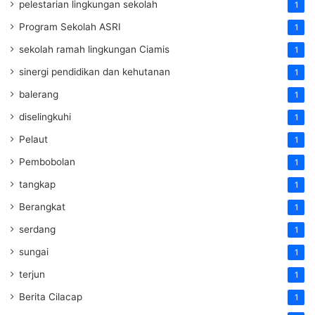
pelestarian lingkungan sekolah
1
Program Sekolah ASRI
1
sekolah ramah lingkungan Ciamis
1
sinergi pendidikan dan kehutanan
1
balerang
1
diselingkuhi
1
Pelaut
1
Pembobolan
1
tangkap
1
Berangkat
1
serdang
1
sungai
1
terjun
1
Berita Cilacap
1