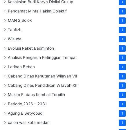
Kesaksian Budi Karya Dinilai Cukup
1
Pengamat Minta Hakim Objektif
1
MAN 2 Solok
1
Tahfizh
1
Wisuda
1
Evolusi Raket Badminton
1
Analisis Pengaruh Ketinggian Tempat
1
Latihan Beban
1
Cabang Dinas Kehutanan Wilayah VII
1
Cabang Dinas Pendidikan Wilayah XIII
1
Mukim Firdaus Kembali Terpilih
1
Periode 2026 – 2031
1
Agung E Setyobudi
1
calon wali kota medan
1