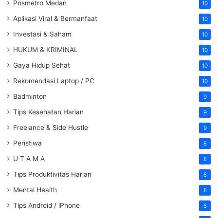
Posmetro Medan
10
Aplikasi Viral & Bermanfaat
10
Investasi & Saham
10
HUKUM & KRIMINAL
10
Gaya Hidup Sehat
10
Rekomendasi Laptop / PC
10
Badminton
9
Tips Kesehatan Harian
9
Freelance & Side Hustle
9
Peristiwa
8
U T A M A
8
Tips Produktivitas Harian
8
Mental Health
8
Tips Android / iPhone
8