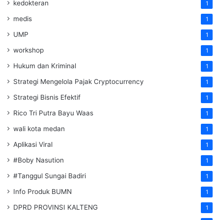
kedokteran
1
medis
1
UMP
1
workshop
1
Hukum dan Kriminal
1
Strategi Mengelola Pajak Cryptocurrency
1
Strategi Bisnis Efektif
1
Rico Tri Putra Bayu Waas
1
wali kota medan
1
Aplikasi Viral
1
#Boby Nasution
1
#Tanggul Sungai Badiri
1
Info Produk BUMN
1
DPRD PROVINSI KALTENG
1