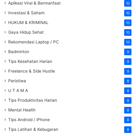
Aplikasi Viral & Bermanfaat
10
Investasi & Saham
10
HUKUM & KRIMINAL
10
Gaya Hidup Sehat
10
Rekomendasi Laptop / PC
10
Badminton
9
Tips Kesehatan Harian
9
Freelance & Side Hustle
9
Peristiwa
8
U T A M A
8
Tips Produktivitas Harian
8
Mental Health
8
Tips Android / iPhone
8
Tips Latihan & Kebugaran
8