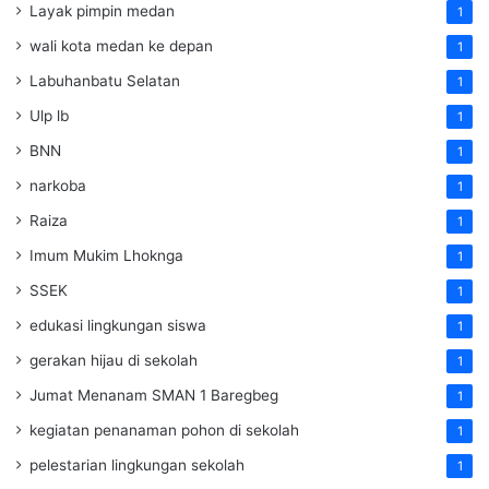
Layak pimpin medan
1
wali kota medan ke depan
1
Labuhanbatu Selatan
1
Ulp lb
1
BNN
1
narkoba
1
Raiza
1
Imum Mukim Lhoknga
1
SSEK
1
edukasi lingkungan siswa
1
gerakan hijau di sekolah
1
Jumat Menanam SMAN 1 Baregbeg
1
kegiatan penanaman pohon di sekolah
1
pelestarian lingkungan sekolah
1