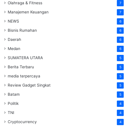
Olahraga & Fitness
7
Manajemen Keuangan
7
NEWS
6
Bisnis Rumahan
6
Daerah
6
Medan
6
SUMATERA UTARA
5
Berita Terbaru
5
media terpercaya
5
Review Gadget Singkat
5
Batam
5
Politik
4
TNI
4
Cryptocurrency
4