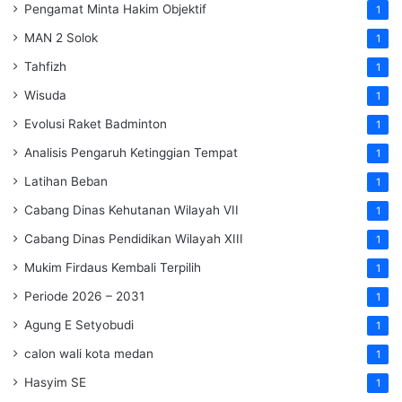
Pengamat Minta Hakim Objektif
1
MAN 2 Solok
1
Tahfizh
1
Wisuda
1
Evolusi Raket Badminton
1
Analisis Pengaruh Ketinggian Tempat
1
Latihan Beban
1
Cabang Dinas Kehutanan Wilayah VII
1
Cabang Dinas Pendidikan Wilayah XIII
1
Mukim Firdaus Kembali Terpilih
1
Periode 2026 – 2031
1
Agung E Setyobudi
1
calon wali kota medan
1
Hasyim SE
1