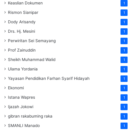
Keaslian Dokumen
1
Rismon Sianipar
1
Dody Arisandy
1
Drs. Hj. Mesini
1
Perwiritan Sei Semayang
1
Prof Zainuddin
1
Sheikh Muhammad Walid
1
Ulama Yordania
1
Yayasan Pendidikan Farhan Syarif Hidayah
1
Ekonomi
1
Istana Wapres
1
Ijazah Jokowi
1
gibran rakabuming raka
1
SMANLI Manado
1