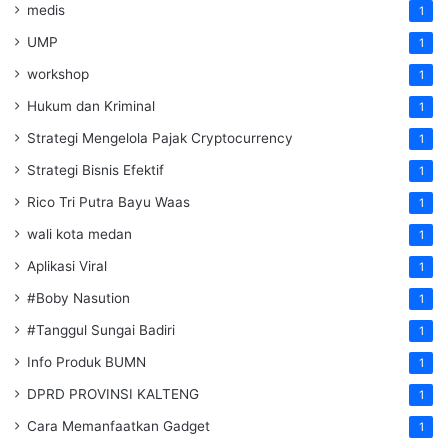
medis
1
UMP
1
workshop
1
Hukum dan Kriminal
1
Strategi Mengelola Pajak Cryptocurrency
1
Strategi Bisnis Efektif
1
Rico Tri Putra Bayu Waas
1
wali kota medan
1
Aplikasi Viral
1
#Boby Nasution
1
#Tanggul Sungai Badiri
1
Info Produk BUMN
1
DPRD PROVINSI KALTENG
1
Cara Memanfaatkan Gadget
1