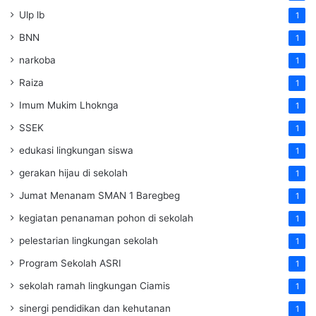
Ulp lb
1
BNN
1
narkoba
1
Raiza
1
Imum Mukim Lhoknga
1
SSEK
1
edukasi lingkungan siswa
1
gerakan hijau di sekolah
1
Jumat Menanam SMAN 1 Baregbeg
1
kegiatan penanaman pohon di sekolah
1
pelestarian lingkungan sekolah
1
Program Sekolah ASRI
1
sekolah ramah lingkungan Ciamis
1
sinergi pendidikan dan kehutanan
1