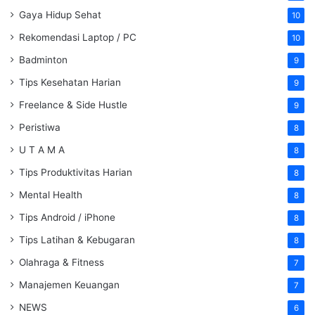
Gaya Hidup Sehat
10
Rekomendasi Laptop / PC
10
Badminton
9
Tips Kesehatan Harian
9
Freelance & Side Hustle
9
Peristiwa
8
U T A M A
8
Tips Produktivitas Harian
8
Mental Health
8
Tips Android / iPhone
8
Tips Latihan & Kebugaran
8
Olahraga & Fitness
7
Manajemen Keuangan
7
NEWS
6