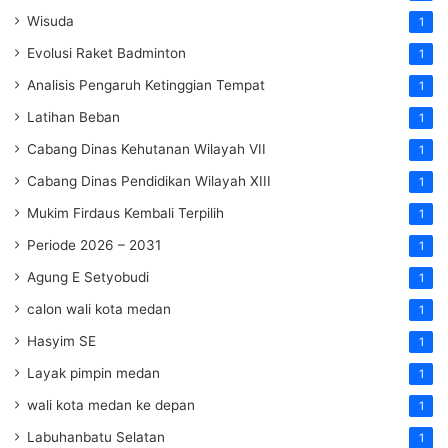
Wisuda
1
Evolusi Raket Badminton
1
Analisis Pengaruh Ketinggian Tempat
1
Latihan Beban
1
Cabang Dinas Kehutanan Wilayah VII
1
Cabang Dinas Pendidikan Wilayah XIII
1
Mukim Firdaus Kembali Terpilih
1
Periode 2026 – 2031
1
Agung E Setyobudi
1
calon wali kota medan
1
Hasyim SE
1
Layak pimpin medan
1
wali kota medan ke depan
1
Labuhanbatu Selatan
1