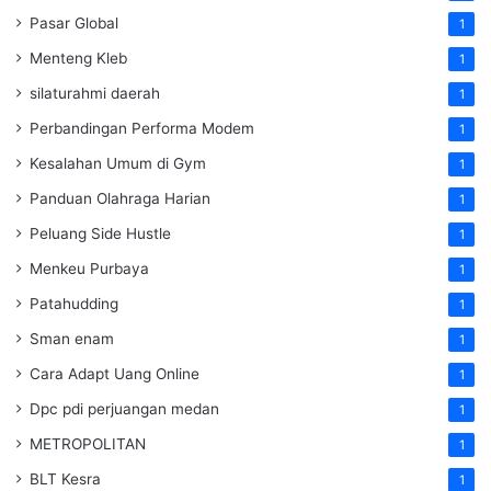
Pasar Global
1
Menteng Kleb
1
silaturahmi daerah
1
Perbandingan Performa Modem
1
Kesalahan Umum di Gym
1
Panduan Olahraga Harian
1
Peluang Side Hustle
1
Menkeu Purbaya
1
Patahudding
1
Sman enam
1
Cara Adapt Uang Online
1
Dpc pdi perjuangan medan
1
METROPOLITAN
1
BLT Kesra
1