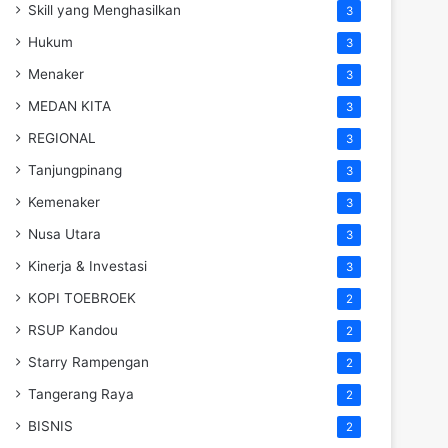
Skill yang Menghasilkan
3
Hukum
3
Menaker
3
MEDAN KITA
3
REGIONAL
3
Tanjungpinang
3
Kemenaker
3
Nusa Utara
3
Kinerja & Investasi
3
KOPI TOEBROEK
2
RSUP Kandou
2
Starry Rampengan
2
Tangerang Raya
2
BISNIS
2