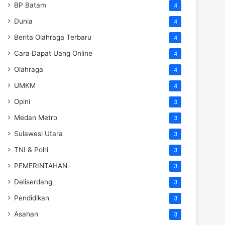
BP Batam
4
Dunia
4
Berita Olahraga Terbaru
4
Cara Dapat Uang Online
4
Olahraga
4
UMKM
4
Opini
3
Medan Metro
3
Sulawesi Utara
3
TNI & Polri
3
PEMERINTAHAN
3
Deliserdang
3
Pendidikan
3
Asahan
3