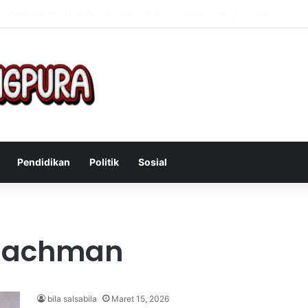
Mengatasi Gejala Post Power Syndrome Setelah Pensiun Kerja
Pendidikan
Politik
Sosial
 Rachman
bila salsabila
Maret 15, 2026