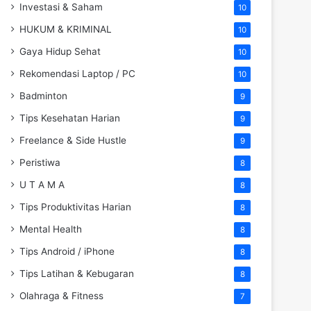
Investasi & Saham
10
HUKUM & KRIMINAL
10
Gaya Hidup Sehat
10
Rekomendasi Laptop / PC
10
Badminton
9
Tips Kesehatan Harian
9
Freelance & Side Hustle
9
Peristiwa
8
U T A M A
8
Tips Produktivitas Harian
8
Mental Health
8
Tips Android / iPhone
8
Tips Latihan & Kebugaran
8
Olahraga & Fitness
7