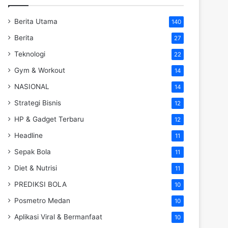
Berita Utama
140
Berita
27
Teknologi
22
Gym & Workout
14
NASIONAL
14
Strategi Bisnis
12
HP & Gadget Terbaru
12
Headline
11
Sepak Bola
11
Diet & Nutrisi
11
PREDIKSI BOLA
10
Posmetro Medan
10
Aplikasi Viral & Bermanfaat
10