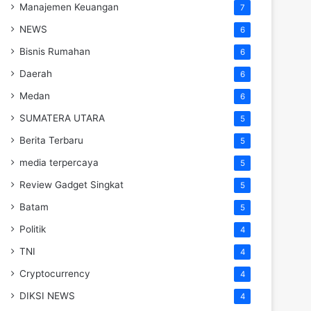
Manajemen Keuangan
7
NEWS
6
Bisnis Rumahan
6
Daerah
6
Medan
6
SUMATERA UTARA
5
Berita Terbaru
5
media terpercaya
5
Review Gadget Singkat
5
Batam
5
Politik
4
TNI
4
Cryptocurrency
4
DIKSI NEWS
4