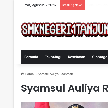
Jumat, Agustus 7 2026
Breaking News
Cara Efektif 
Beranda
Teknologi
Kesehatan
Olahraga
Home
/
Syamsul Auliya Rachman
Syamsul Auliya