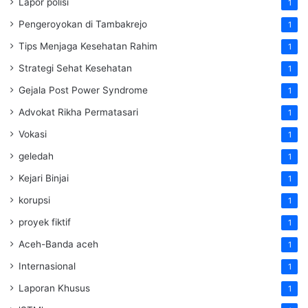
Lapor polisi
1
Pengeroyokan di Tambakrejo
1
Tips Menjaga Kesehatan Rahim
1
Strategi Sehat Kesehatan
1
Gejala Post Power Syndrome
1
Advokat Rikha Permatasari
1
Vokasi
1
geledah
1
Kejari Binjai
1
korupsi
1
proyek fiktif
1
Aceh-Banda aceh
1
Internasional
1
Laporan Khusus
1