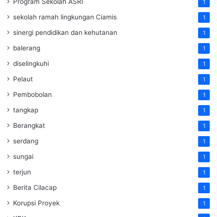
Program Sekolah ASRI
1
sekolah ramah lingkungan Ciamis
1
sinergi pendidikan dan kehutanan
1
balerang
1
diselingkuhi
1
Pelaut
1
Pembobolan
1
tangkap
1
Berangkat
1
serdang
1
sungai
1
terjun
1
Berita Cilacap
1
Korupsi Proyek
1