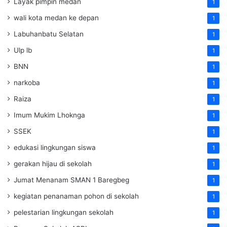
Layak pimpin medan
1
wali kota medan ke depan
1
Labuhanbatu Selatan
1
Ulp lb
1
BNN
1
narkoba
1
Raiza
1
Imum Mukim Lhoknga
1
SSEK
1
edukasi lingkungan siswa
1
gerakan hijau di sekolah
1
Jumat Menanam SMAN 1 Baregbeg
1
kegiatan penanaman pohon di sekolah
1
pelestarian lingkungan sekolah
1