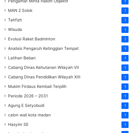
Pengamat Minta Hakim Objektif
1
MAN 2 Solok
1
Tahfizh
1
Wisuda
1
Evolusi Raket Badminton
1
Analisis Pengaruh Ketinggian Tempat
1
Latihan Beban
1
Cabang Dinas Kehutanan Wilayah VII
1
Cabang Dinas Pendidikan Wilayah XIII
1
Mukim Firdaus Kembali Terpilih
1
Periode 2026 – 2031
1
Agung E Setyobudi
1
calon wali kota medan
1
Hasyim SE
1