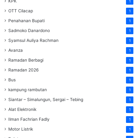
KPK
1
OTT Cilacap
1
Penahanan Bupati
1
Sadmoko Danardono
1
Syamsul Auliya Rachman
1
Avanza
1
Ramadan Berbagi
1
Ramadan 2026
1
Bus
1
kampung rambutan
1
Siantar – Simalungun, Sergai – Tebing
1
Alat Elektronik
1
Ilman Fachrian Fadly
1
Motor Listrik
1