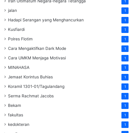
Iran Ultimatum Negara-negara Tetangga
1
jalan
1
Hadapi Serangan yang Menghancurkan
1
Kusfiardi
1
Polres Flotim
1
Cara Mengaktifkan Dark Mode
1
Cara UMKM Menjaga Motivasi
1
MINAHASA
1
Jemaat Korintus Buhias
1
Koramil 1301-01/Tagulandang
1
Serma Rachmat Jacobs
1
Bekam
1
fakultas
1
kedokteran
1