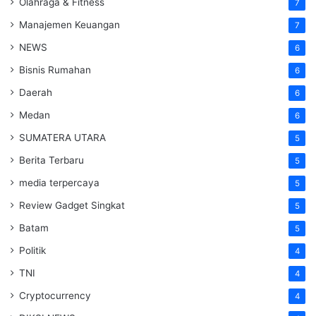
Olahraga & Fitness
7
Manajemen Keuangan
7
NEWS
6
Bisnis Rumahan
6
Daerah
6
Medan
6
SUMATERA UTARA
5
Berita Terbaru
5
media terpercaya
5
Review Gadget Singkat
5
Batam
5
Politik
4
TNI
4
Cryptocurrency
4