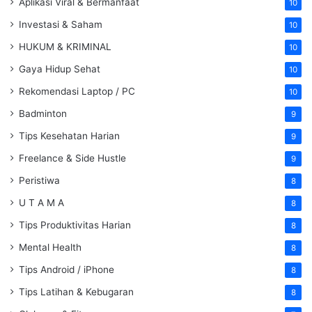
Aplikasi Viral & Bermanfaat
10
Investasi & Saham
10
HUKUM & KRIMINAL
10
Gaya Hidup Sehat
10
Rekomendasi Laptop / PC
10
Badminton
9
Tips Kesehatan Harian
9
Freelance & Side Hustle
9
Peristiwa
8
U T A M A
8
Tips Produktivitas Harian
8
Mental Health
8
Tips Android / iPhone
8
Tips Latihan & Kebugaran
8