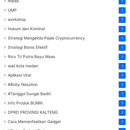
medis
1
UMP
1
workshop
1
Hukum dan Kriminal
1
Strategi Mengelola Pajak Cryptocurrency
1
Strategi Bisnis Efektif
1
Rico Tri Putra Bayu Waas
1
wali kota medan
1
Aplikasi Viral
1
#Boby Nasution
1
#Tanggul Sungai Badiri
1
Info Produk BUMN
1
DPRD PROVINSI KALTENG
1
Cara Memanfaatkan Gadget
1