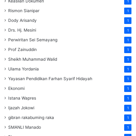
Keaslian Dokumen
1
Rismon Sianipar
1
Dody Arisandy
1
Drs. Hj. Mesini
1
Perwiritan Sei Semayang
1
Prof Zainuddin
1
Sheikh Muhammad Walid
1
Ulama Yordania
1
Yayasan Pendidikan Farhan Syarif Hidayah
1
Ekonomi
1
Istana Wapres
1
Ijazah Jokowi
1
gibran rakabuming raka
1
SMANLI Manado
1