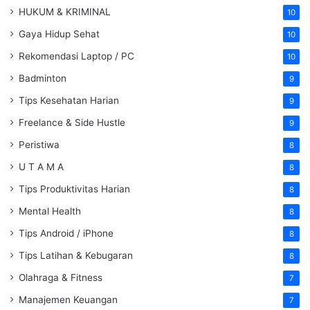
HUKUM & KRIMINAL
10
Gaya Hidup Sehat
10
Rekomendasi Laptop / PC
10
Badminton
9
Tips Kesehatan Harian
9
Freelance & Side Hustle
9
Peristiwa
8
U T A M A
8
Tips Produktivitas Harian
8
Mental Health
8
Tips Android / iPhone
8
Tips Latihan & Kebugaran
8
Olahraga & Fitness
7
Manajemen Keuangan
7