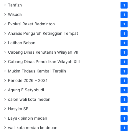
Tahfizh
1
Wisuda
1
Evolusi Raket Badminton
1
Analisis Pengaruh Ketinggian Tempat
1
Latihan Beban
1
Cabang Dinas Kehutanan Wilayah VII
1
Cabang Dinas Pendidikan Wilayah XIII
1
Mukim Firdaus Kembali Terpilih
1
Periode 2026 – 2031
1
Agung E Setyobudi
1
calon wali kota medan
1
Hasyim SE
1
Layak pimpin medan
1
wali kota medan ke depan
1