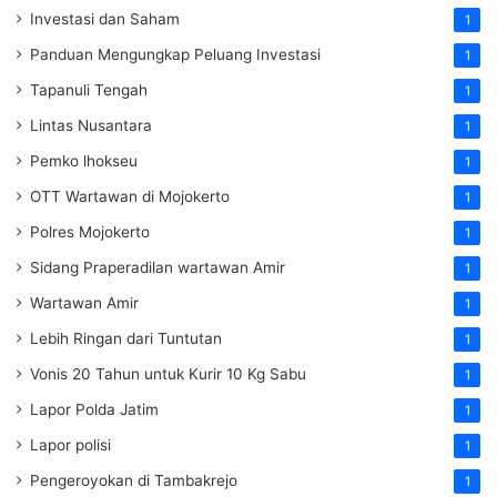
Investasi dan Saham
1
Panduan Mengungkap Peluang Investasi
1
Tapanuli Tengah
1
Lintas Nusantara
1
Pemko lhokseu
1
OTT Wartawan di Mojokerto
1
Polres Mojokerto
1
Sidang Praperadilan wartawan Amir
1
Wartawan Amir
1
Lebih Ringan dari Tuntutan
1
Vonis 20 Tahun untuk Kurir 10 Kg Sabu
1
Lapor Polda Jatim
1
Lapor polisi
1
Pengeroyokan di Tambakrejo
1