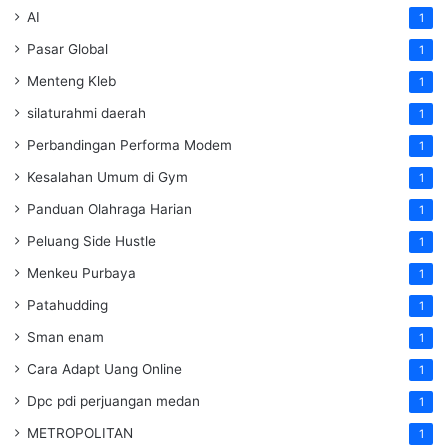
AI
1
Pasar Global
1
Menteng Kleb
1
silaturahmi daerah
1
Perbandingan Performa Modem
1
Kesalahan Umum di Gym
1
Panduan Olahraga Harian
1
Peluang Side Hustle
1
Menkeu Purbaya
1
Patahudding
1
Sman enam
1
Cara Adapt Uang Online
1
Dpc pdi perjuangan medan
1
METROPOLITAN
1