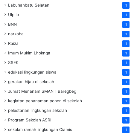
Labuhanbatu Selatan
1
Ulp lb
1
BNN
1
narkoba
1
Raiza
1
Imum Mukim Lhoknga
1
SSEK
1
edukasi lingkungan siswa
1
gerakan hijau di sekolah
1
Jumat Menanam SMAN 1 Baregbeg
1
kegiatan penanaman pohon di sekolah
1
pelestarian lingkungan sekolah
1
Program Sekolah ASRI
1
sekolah ramah lingkungan Ciamis
1