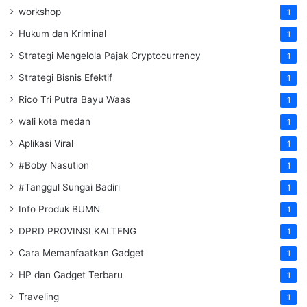
workshop
1
Hukum dan Kriminal
1
Strategi Mengelola Pajak Cryptocurrency
1
Strategi Bisnis Efektif
1
Rico Tri Putra Bayu Waas
1
wali kota medan
1
Aplikasi Viral
1
#Boby Nasution
1
#Tanggul Sungai Badiri
1
Info Produk BUMN
1
DPRD PROVINSI KALTENG
1
Cara Memanfaatkan Gadget
1
HP dan Gadget Terbaru
1
Traveling
1