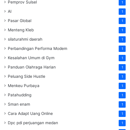
Pemprov Sulsel
1
AI
1
Pasar Global
1
Menteng Kleb
1
silaturahmi daerah
1
Perbandingan Performa Modem
1
Kesalahan Umum di Gym
1
Panduan Olahraga Harian
1
Peluang Side Hustle
1
Menkeu Purbaya
1
Patahudding
1
Sman enam
1
Cara Adapt Uang Online
1
Dpc pdi perjuangan medan
1