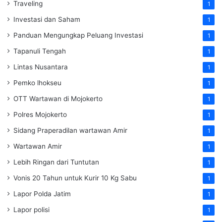
Traveling
1
Investasi dan Saham
1
Panduan Mengungkap Peluang Investasi
1
Tapanuli Tengah
1
Lintas Nusantara
1
Pemko lhokseu
1
OTT Wartawan di Mojokerto
1
Polres Mojokerto
1
Sidang Praperadilan wartawan Amir
1
Wartawan Amir
1
Lebih Ringan dari Tuntutan
1
Vonis 20 Tahun untuk Kurir 10 Kg Sabu
1
Lapor Polda Jatim
1
Lapor polisi
1