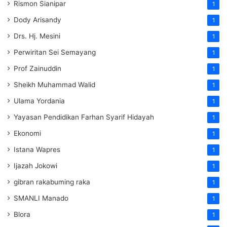
Rismon Sianipar
1
Dody Arisandy
1
Drs. Hj. Mesini
1
Perwiritan Sei Semayang
1
Prof Zainuddin
1
Sheikh Muhammad Walid
1
Ulama Yordania
1
Yayasan Pendidikan Farhan Syarif Hidayah
1
Ekonomi
1
Istana Wapres
1
Ijazah Jokowi
1
gibran rakabuming raka
1
SMANLI Manado
1
Blora
1