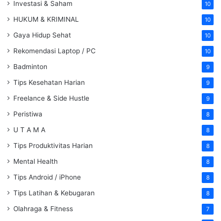
Investasi & Saham
10
HUKUM & KRIMINAL
10
Gaya Hidup Sehat
10
Rekomendasi Laptop / PC
10
Badminton
9
Tips Kesehatan Harian
9
Freelance & Side Hustle
9
Peristiwa
8
U T A M A
8
Tips Produktivitas Harian
8
Mental Health
8
Tips Android / iPhone
8
Tips Latihan & Kebugaran
8
Olahraga & Fitness
7