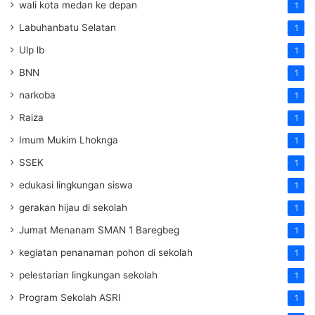
wali kota medan ke depan
1
Labuhanbatu Selatan
1
Ulp lb
1
BNN
1
narkoba
1
Raiza
1
Imum Mukim Lhoknga
1
SSEK
1
edukasi lingkungan siswa
1
gerakan hijau di sekolah
1
Jumat Menanam SMAN 1 Baregbeg
1
kegiatan penanaman pohon di sekolah
1
pelestarian lingkungan sekolah
1
Program Sekolah ASRI
1