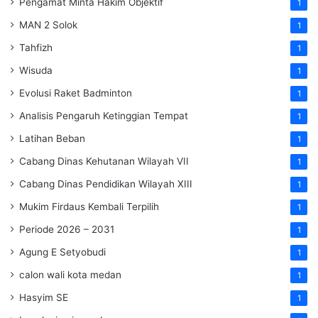
Pengamat Minta Hakim Objektif
1
MAN 2 Solok
1
Tahfizh
1
Wisuda
1
Evolusi Raket Badminton
1
Analisis Pengaruh Ketinggian Tempat
1
Latihan Beban
1
Cabang Dinas Kehutanan Wilayah VII
1
Cabang Dinas Pendidikan Wilayah XIII
1
Mukim Firdaus Kembali Terpilih
1
Periode 2026 – 2031
1
Agung E Setyobudi
1
calon wali kota medan
1
Hasyim SE
1