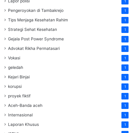
Lapor polisi
1
Pengeroyokan di Tambakrejo
1
Tips Menjaga Kesehatan Rahim
1
Strategi Sehat Kesehatan
1
Gejala Post Power Syndrome
1
Advokat Rikha Permatasari
1
Vokasi
1
geledah
1
Kejari Binjai
1
korupsi
1
proyek fiktif
1
Aceh-Banda aceh
1
Internasional
1
Laporan Khusus
1