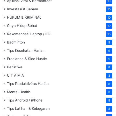
Aplikasi Viral & Bermanfaat
10
Investasi & Saham
10
HUKUM & KRIMINAL
10
Gaya Hidup Sehat
10
Rekomendasi Laptop / PC
10
Badminton
9
Tips Kesehatan Harian
9
Freelance & Side Hustle
9
Peristiwa
8
U T A M A
8
Tips Produktivitas Harian
8
Mental Health
8
Tips Android / iPhone
8
Tips Latihan & Kebugaran
8