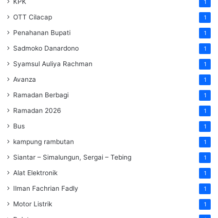
KPK
1
OTT Cilacap
1
Penahanan Bupati
1
Sadmoko Danardono
1
Syamsul Auliya Rachman
1
Avanza
1
Ramadan Berbagi
1
Ramadan 2026
1
Bus
1
kampung rambutan
1
Siantar – Simalungun, Sergai – Tebing
1
Alat Elektronik
1
Ilman Fachrian Fadly
1
Motor Listrik
1