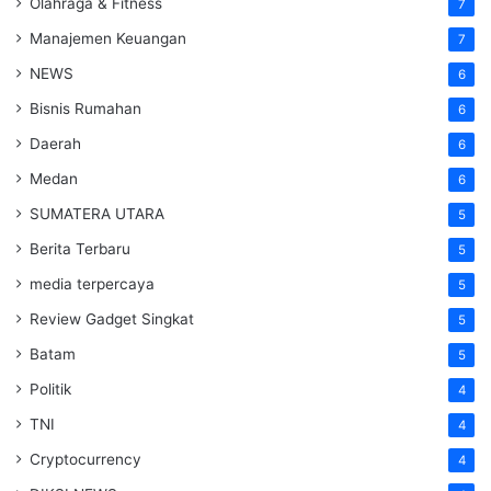
Olahraga & Fitness
7
Manajemen Keuangan
7
NEWS
6
Bisnis Rumahan
6
Daerah
6
Medan
6
SUMATERA UTARA
5
Berita Terbaru
5
media terpercaya
5
Review Gadget Singkat
5
Batam
5
Politik
4
TNI
4
Cryptocurrency
4