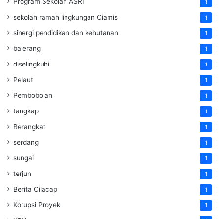
Program Sekolah ASRI
1
sekolah ramah lingkungan Ciamis
1
sinergi pendidikan dan kehutanan
1
balerang
1
diselingkuhi
1
Pelaut
1
Pembobolan
1
tangkap
1
Berangkat
1
serdang
1
sungai
1
terjun
1
Berita Cilacap
1
Korupsi Proyek
1