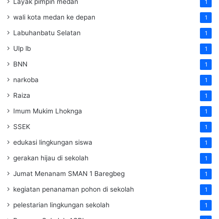
Layak pimpin medan
1
wali kota medan ke depan
1
Labuhanbatu Selatan
1
Ulp lb
1
BNN
1
narkoba
1
Raiza
1
Imum Mukim Lhoknga
1
SSEK
1
edukasi lingkungan siswa
1
gerakan hijau di sekolah
1
Jumat Menanam SMAN 1 Baregbeg
1
kegiatan penanaman pohon di sekolah
1
pelestarian lingkungan sekolah
1