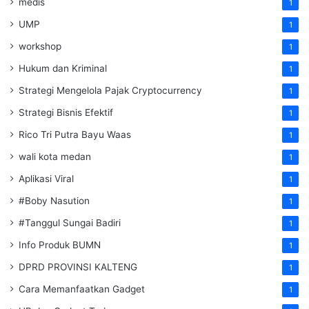
medis
1
UMP
1
workshop
1
Hukum dan Kriminal
1
Strategi Mengelola Pajak Cryptocurrency
1
Strategi Bisnis Efektif
1
Rico Tri Putra Bayu Waas
1
wali kota medan
1
Aplikasi Viral
1
#Boby Nasution
1
#Tanggul Sungai Badiri
1
Info Produk BUMN
1
DPRD PROVINSI KALTENG
1
Cara Memanfaatkan Gadget
1