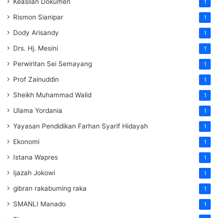
Keaslian Dokumen
1
Rismon Sianipar
1
Dody Arisandy
1
Drs. Hj. Mesini
1
Perwiritan Sei Semayang
1
Prof Zainuddin
1
Sheikh Muhammad Walid
1
Ulama Yordania
1
Yayasan Pendidikan Farhan Syarif Hidayah
1
Ekonomi
1
Istana Wapres
1
Ijazah Jokowi
1
gibran rakabuming raka
1
SMANLI Manado
1