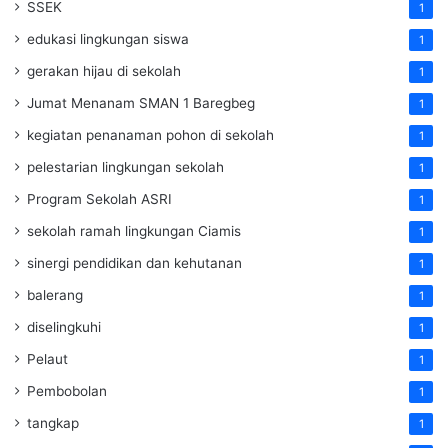
SSEK
1
edukasi lingkungan siswa
1
gerakan hijau di sekolah
1
Jumat Menanam SMAN 1 Baregbeg
1
kegiatan penanaman pohon di sekolah
1
pelestarian lingkungan sekolah
1
Program Sekolah ASRI
1
sekolah ramah lingkungan Ciamis
1
sinergi pendidikan dan kehutanan
1
balerang
1
diselingkuhi
1
Pelaut
1
Pembobolan
1
tangkap
1