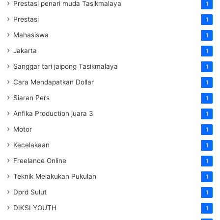
Prestasi penari muda Tasikmalaya
1
Prestasi
1
Mahasiswa
1
Jakarta
1
Sanggar tari jaipong Tasikmalaya
1
Cara Mendapatkan Dollar
1
Siaran Pers
1
Anfika Production juara 3
1
Motor
1
Kecelakaan
1
Freelance Online
1
Teknik Melakukan Pukulan
1
Dprd Sulut
1
DIKSI YOUTH
1