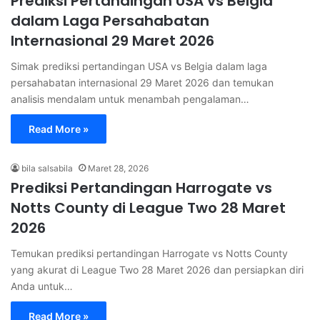
Prediksi Pertandingan USA vs Belgia
dalam Laga Persahabatan
Internasional 29 Maret 2026
Simak prediksi pertandingan USA vs Belgia dalam laga
persahabatan internasional 29 Maret 2026 dan temukan
analisis mendalam untuk menambah pengalaman…
Read More »
bila salsabila
Maret 28, 2026
Prediksi Pertandingan Harrogate vs
Notts County di League Two 28 Maret
2026
Temukan prediksi pertandingan Harrogate vs Notts County
yang akurat di League Two 28 Maret 2026 dan persiapkan diri
Anda untuk…
Read More »