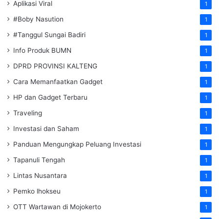
Aplikasi Viral
1
#Boby Nasution
1
#Tanggul Sungai Badiri
1
Info Produk BUMN
1
DPRD PROVINSI KALTENG
1
Cara Memanfaatkan Gadget
1
HP dan Gadget Terbaru
1
Traveling
1
Investasi dan Saham
1
Panduan Mengungkap Peluang Investasi
1
Tapanuli Tengah
1
Lintas Nusantara
1
Pemko lhokseu
1
OTT Wartawan di Mojokerto
1