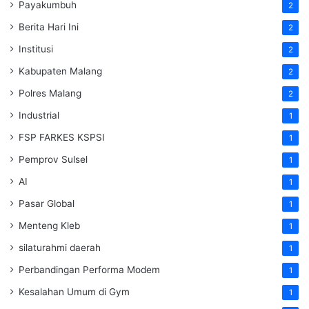
Payakumbuh
2
Berita Hari Ini
2
Institusi
2
Kabupaten Malang
2
Polres Malang
2
Industrial
1
FSP FARKES KSPSI
1
Pemprov Sulsel
1
AI
1
Pasar Global
1
Menteng Kleb
1
silaturahmi daerah
1
Perbandingan Performa Modem
1
Kesalahan Umum di Gym
1