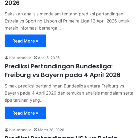
2026
Saksikan analisis mendalam tentang prediksi pertandingan
Estrela vs Sporting Lisbon di Primeira Liga 12 April 2026 untuk
meraih informasi berharga…
Read More »
bila salsabila
April 5, 2026
Prediksi Pertandingan Bundesliga:
Freiburg vs Bayern pada 4 April 2026
Simak prediksi pertandingan Bundesliga antara Freiburg vs
Bayern pada 4 April 2026 dan temukan analisis mendalam serta
tips taruhan yang…
Read More »
bila salsabila
Maret 28, 2026