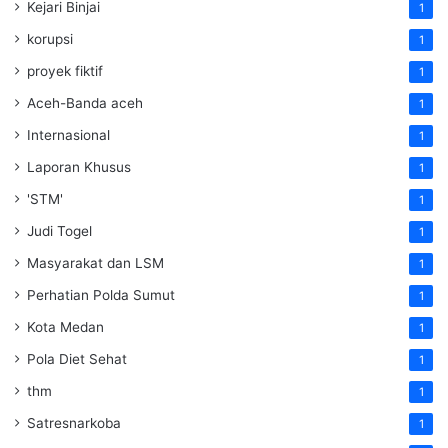
Kejari Binjai
1
korupsi
1
proyek fiktif
1
Aceh-Banda aceh
1
Internasional
1
Laporan Khusus
1
'STM'
1
Judi Togel
1
Masyarakat dan LSM
1
Perhatian Polda Sumut
1
Kota Medan
1
Pola Diet Sehat
1
thm
1
Satresnarkoba
1