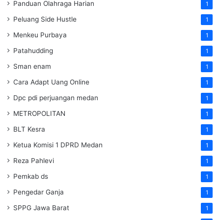
Panduan Olahraga Harian
1
Peluang Side Hustle
1
Menkeu Purbaya
1
Patahudding
1
Sman enam
1
Cara Adapt Uang Online
1
Dpc pdi perjuangan medan
1
METROPOLITAN
1
BLT Kesra
1
Ketua Komisi 1 DPRD Medan
1
Reza Pahlevi
1
Pemkab ds
1
Pengedar Ganja
1
SPPG Jawa Barat
1