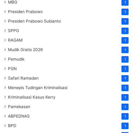
MBG
1
Presiden Prabowo
1
Presiden Prabowo Subianto
1
SPPG
1
RAGAM
1
Mudik Gratis 2026
1
Pemudik
1
PGN
1
Safari Ramadan
1
Menepis Tudingan Kriminalisasi
1
Kriminalisasi Kasus Kerry
1
Pamekasan
1
ABPEDNAS
1
BPD
1