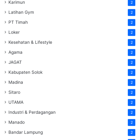
Karimun
2
Latihan Gym
2
PT Timah
2
Loker
2
Kesehatan & Lifestyle
2
Agama
2
JAGAT
2
Kabupaten Solok
2
Madina
2
Sitaro
2
UTAMA
2
Industri & Perdagangan
2
Manado
2
Bandar Lampung
2