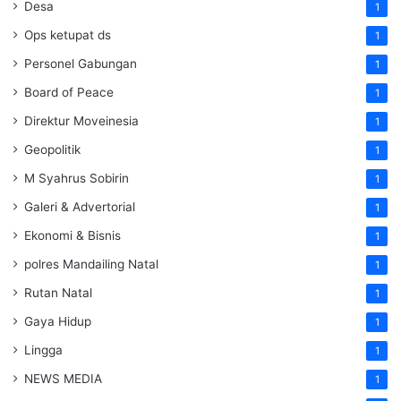
Desa
1
Ops ketupat ds
1
Personel Gabungan
1
Board of Peace
1
Direktur Moveinesia
1
Geopolitik
1
M Syahrus Sobirin
1
Galeri & Advertorial
1
Ekonomi & Bisnis
1
polres Mandailing Natal
1
Rutan Natal
1
Gaya Hidup
1
Lingga
1
NEWS MEDIA
1