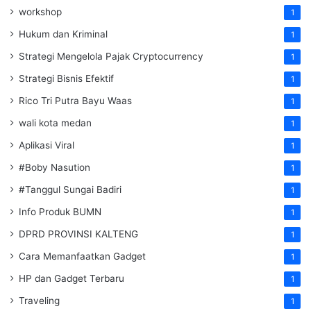
workshop
1
Hukum dan Kriminal
1
Strategi Mengelola Pajak Cryptocurrency
1
Strategi Bisnis Efektif
1
Rico Tri Putra Bayu Waas
1
wali kota medan
1
Aplikasi Viral
1
#Boby Nasution
1
#Tanggul Sungai Badiri
1
Info Produk BUMN
1
DPRD PROVINSI KALTENG
1
Cara Memanfaatkan Gadget
1
HP dan Gadget Terbaru
1
Traveling
1