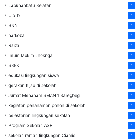
Labuhanbatu Selatan
1
Ulp lb
1
BNN
1
narkoba
1
Raiza
1
Imum Mukim Lhoknga
1
SSEK
1
edukasi lingkungan siswa
1
gerakan hijau di sekolah
1
Jumat Menanam SMAN 1 Baregbeg
1
kegiatan penanaman pohon di sekolah
1
pelestarian lingkungan sekolah
1
Program Sekolah ASRI
1
sekolah ramah lingkungan Ciamis
1