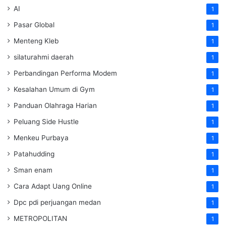
AI
1
Pasar Global
1
Menteng Kleb
1
silaturahmi daerah
1
Perbandingan Performa Modem
1
Kesalahan Umum di Gym
1
Panduan Olahraga Harian
1
Peluang Side Hustle
1
Menkeu Purbaya
1
Patahudding
1
Sman enam
1
Cara Adapt Uang Online
1
Dpc pdi perjuangan medan
1
METROPOLITAN
1