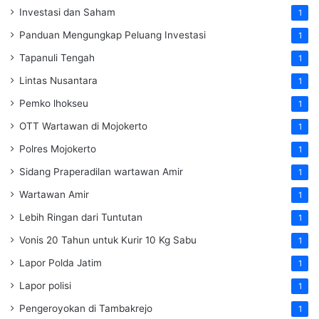
Investasi dan Saham
1
Panduan Mengungkap Peluang Investasi
1
Tapanuli Tengah
1
Lintas Nusantara
1
Pemko lhokseu
1
OTT Wartawan di Mojokerto
1
Polres Mojokerto
1
Sidang Praperadilan wartawan Amir
1
Wartawan Amir
1
Lebih Ringan dari Tuntutan
1
Vonis 20 Tahun untuk Kurir 10 Kg Sabu
1
Lapor Polda Jatim
1
Lapor polisi
1
Pengeroyokan di Tambakrejo
1