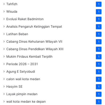
Tahfizh
1
Wisuda
1
Evolusi Raket Badminton
1
Analisis Pengaruh Ketinggian Tempat
1
Latihan Beban
1
Cabang Dinas Kehutanan Wilayah VII
1
Cabang Dinas Pendidikan Wilayah XIII
1
Mukim Firdaus Kembali Terpilih
1
Periode 2026 – 2031
1
Agung E Setyobudi
1
calon wali kota medan
1
Hasyim SE
1
Layak pimpin medan
1
wali kota medan ke depan
1