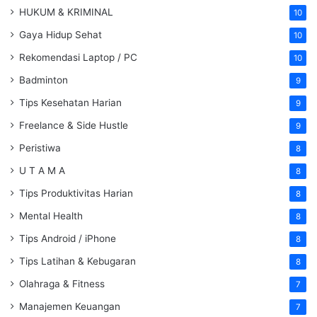
HUKUM & KRIMINAL
10
Gaya Hidup Sehat
10
Rekomendasi Laptop / PC
10
Badminton
9
Tips Kesehatan Harian
9
Freelance & Side Hustle
9
Peristiwa
8
U T A M A
8
Tips Produktivitas Harian
8
Mental Health
8
Tips Android / iPhone
8
Tips Latihan & Kebugaran
8
Olahraga & Fitness
7
Manajemen Keuangan
7