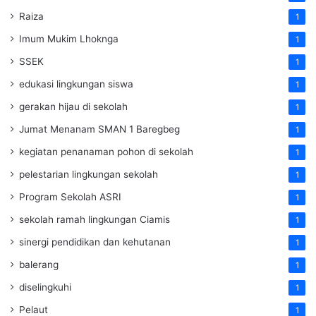
Raiza
1
Imum Mukim Lhoknga
1
SSEK
1
edukasi lingkungan siswa
1
gerakan hijau di sekolah
1
Jumat Menanam SMAN 1 Baregbeg
1
kegiatan penanaman pohon di sekolah
1
pelestarian lingkungan sekolah
1
Program Sekolah ASRI
1
sekolah ramah lingkungan Ciamis
1
sinergi pendidikan dan kehutanan
1
balerang
1
diselingkuhi
1
Pelaut
1