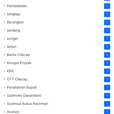
Pembobolan
1
tangkap
1
Berangkat
1
serdang
1
sungai
1
terjun
1
Berita Cilacap
1
Korupsi Proyek
1
KPK
1
OTT Cilacap
1
Penahanan Bupati
1
Sadmoko Danardono
1
Syamsul Auliya Rachman
1
Avanza
1