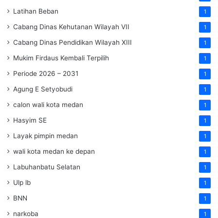
Latihan Beban
1
Cabang Dinas Kehutanan Wilayah VII
1
Cabang Dinas Pendidikan Wilayah XIII
1
Mukim Firdaus Kembali Terpilih
1
Periode 2026 – 2031
1
Agung E Setyobudi
1
calon wali kota medan
1
Hasyim SE
1
Layak pimpin medan
1
wali kota medan ke depan
1
Labuhanbatu Selatan
1
Ulp lb
1
BNN
1
narkoba
1