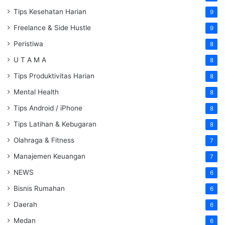
Tips Kesehatan Harian
9
Freelance & Side Hustle
9
Peristiwa
8
U T A M A
8
Tips Produktivitas Harian
8
Mental Health
8
Tips Android / iPhone
8
Tips Latihan & Kebugaran
8
Olahraga & Fitness
7
Manajemen Keuangan
7
NEWS
6
Bisnis Rumahan
6
Daerah
6
Medan
6