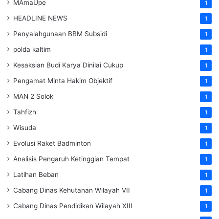
MAmaUpe
1
HEADLINE NEWS
1
Penyalahgunaan BBM Subsidi
1
polda kaltim
1
Kesaksian Budi Karya Dinilai Cukup
1
Pengamat Minta Hakim Objektif
1
MAN 2 Solok
1
Tahfizh
1
Wisuda
1
Evolusi Raket Badminton
1
Analisis Pengaruh Ketinggian Tempat
1
Latihan Beban
1
Cabang Dinas Kehutanan Wilayah VII
1
Cabang Dinas Pendidikan Wilayah XIII
1