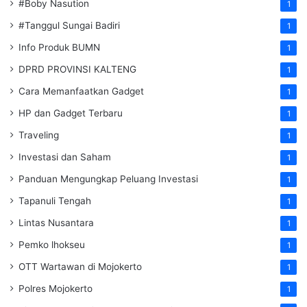
#Boby Nasution
1
#Tanggul Sungai Badiri
1
Info Produk BUMN
1
DPRD PROVINSI KALTENG
1
Cara Memanfaatkan Gadget
1
HP dan Gadget Terbaru
1
Traveling
1
Investasi dan Saham
1
Panduan Mengungkap Peluang Investasi
1
Tapanuli Tengah
1
Lintas Nusantara
1
Pemko lhokseu
1
OTT Wartawan di Mojokerto
1
Polres Mojokerto
1