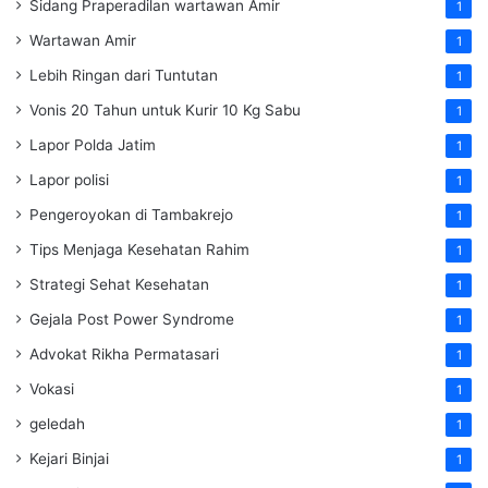
Sidang Praperadilan wartawan Amir
1
Wartawan Amir
1
Lebih Ringan dari Tuntutan
1
Vonis 20 Tahun untuk Kurir 10 Kg Sabu
1
Lapor Polda Jatim
1
Lapor polisi
1
Pengeroyokan di Tambakrejo
1
Tips Menjaga Kesehatan Rahim
1
Strategi Sehat Kesehatan
1
Gejala Post Power Syndrome
1
Advokat Rikha Permatasari
1
Vokasi
1
geledah
1
Kejari Binjai
1