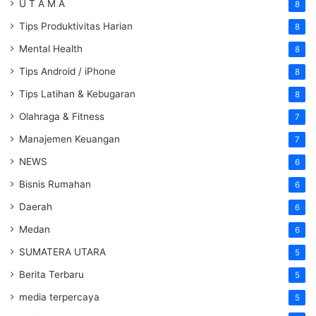
U T A M A
8
Tips Produktivitas Harian
8
Mental Health
8
Tips Android / iPhone
8
Tips Latihan & Kebugaran
8
Olahraga & Fitness
7
Manajemen Keuangan
7
NEWS
6
Bisnis Rumahan
6
Daerah
6
Medan
6
SUMATERA UTARA
5
Berita Terbaru
5
media terpercaya
5