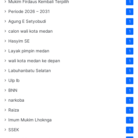
Mukim Firdaus Kembali Terpilih
1
Periode 2026 – 2031
1
Agung E Setyobudi
1
calon wali kota medan
1
Hasyim SE
1
Layak pimpin medan
1
wali kota medan ke depan
1
Labuhanbatu Selatan
1
Ulp lb
1
BNN
1
narkoba
1
Raiza
1
Imum Mukim Lhoknga
1
SSEK
1