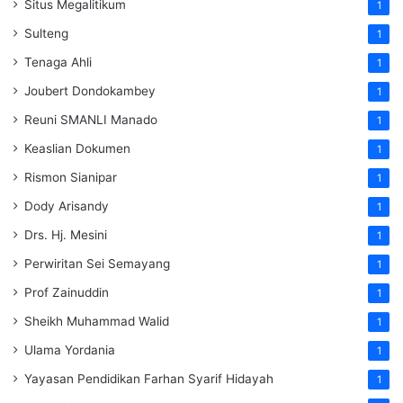
Situs Megalitikum
1
Sulteng
1
Tenaga Ahli
1
Joubert Dondokambey
1
Reuni SMANLI Manado
1
Keaslian Dokumen
1
Rismon Sianipar
1
Dody Arisandy
1
Drs. Hj. Mesini
1
Perwiritan Sei Semayang
1
Prof Zainuddin
1
Sheikh Muhammad Walid
1
Ulama Yordania
1
Yayasan Pendidikan Farhan Syarif Hidayah
1