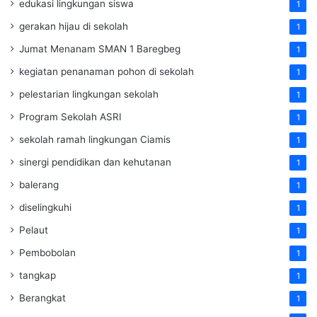
edukasi lingkungan siswa
1
gerakan hijau di sekolah
1
Jumat Menanam SMAN 1 Baregbeg
1
kegiatan penanaman pohon di sekolah
1
pelestarian lingkungan sekolah
1
Program Sekolah ASRI
1
sekolah ramah lingkungan Ciamis
1
sinergi pendidikan dan kehutanan
1
balerang
1
diselingkuhi
1
Pelaut
1
Pembobolan
1
tangkap
1
Berangkat
1