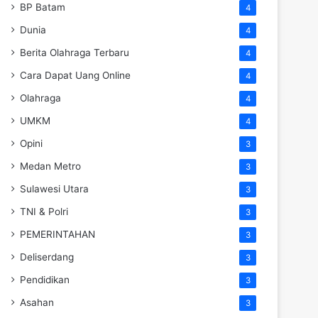
BP Batam
4
Dunia
4
Berita Olahraga Terbaru
4
Cara Dapat Uang Online
4
Olahraga
4
UMKM
4
Opini
3
Medan Metro
3
Sulawesi Utara
3
TNI & Polri
3
PEMERINTAHAN
3
Deliserdang
3
Pendidikan
3
Asahan
3