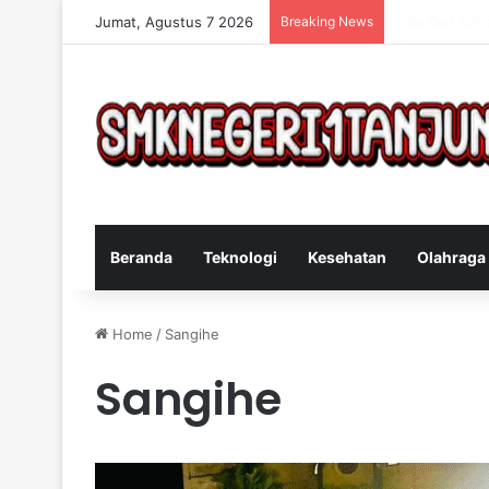
Jumat, Agustus 7 2026
Breaking News
Cara Efektif 
Beranda
Teknologi
Kesehatan
Olahraga
Home
/
Sangihe
Sangihe