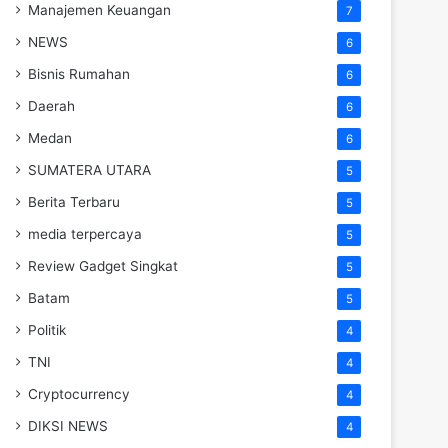
Manajemen Keuangan
7
NEWS
6
Bisnis Rumahan
6
Daerah
6
Medan
6
SUMATERA UTARA
5
Berita Terbaru
5
media terpercaya
5
Review Gadget Singkat
5
Batam
5
Politik
4
TNI
4
Cryptocurrency
4
DIKSI NEWS
4