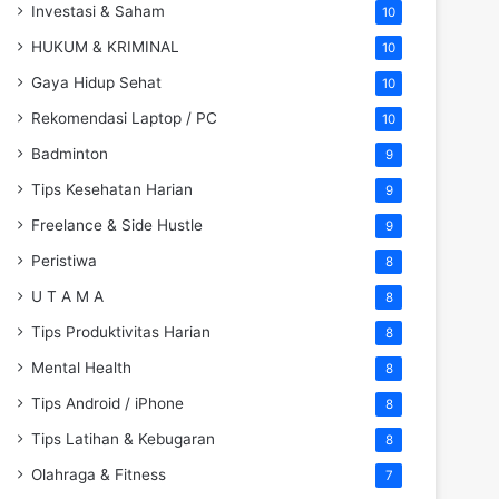
Investasi & Saham
10
HUKUM & KRIMINAL
10
Gaya Hidup Sehat
10
Rekomendasi Laptop / PC
10
Badminton
9
Tips Kesehatan Harian
9
Freelance & Side Hustle
9
Peristiwa
8
U T A M A
8
Tips Produktivitas Harian
8
Mental Health
8
Tips Android / iPhone
8
Tips Latihan & Kebugaran
8
Olahraga & Fitness
7