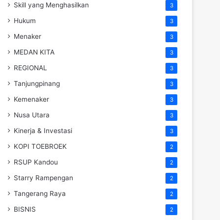
Skill yang Menghasilkan
3
Hukum
3
Menaker
3
MEDAN KITA
3
REGIONAL
3
Tanjungpinang
3
Kemenaker
3
Nusa Utara
3
Kinerja & Investasi
3
KOPI TOEBROEK
2
RSUP Kandou
2
Starry Rampengan
2
Tangerang Raya
2
BISNIS
2