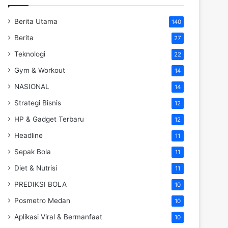
Berita Utama
140
Berita
27
Teknologi
22
Gym & Workout
14
NASIONAL
14
Strategi Bisnis
12
HP & Gadget Terbaru
12
Headline
11
Sepak Bola
11
Diet & Nutrisi
11
PREDIKSI BOLA
10
Posmetro Medan
10
Aplikasi Viral & Bermanfaat
10