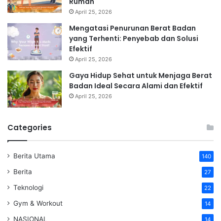
Rumah
April 25, 2026
Mengatasi Penurunan Berat Badan
yang Terhenti: Penyebab dan Solusi
Efektif
April 25, 2026
Gaya Hidup Sehat untuk Menjaga Berat
Badan Ideal Secara Alami dan Efektif
April 25, 2026
Categories
Berita Utama
140
Berita
27
Teknologi
22
Gym & Workout
14
NASIONAL
14