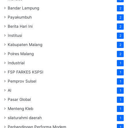
Bandar Lampung
2
Payakumbuh
2
Berita Hari Ini
2
Institusi
2
Kabupaten Malang
2
Polres Malang
2
Industrial
1
FSP FARKES KSPSI
1
Pemprov Sulsel
1
AI
1
Pasar Global
1
Menteng Kleb
1
silaturahmi daerah
1
Perbandingan Performa Modem
1