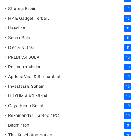
Strategi Bisnis
12
HP & Gadget Terbaru
12
Headline
11
Sepak Bola
11
Diet & Nutrisi
11
PREDIKSI BOLA
10
Posmetro Medan
10
Aplikasi Viral & Bermanfaat
10
Investasi & Saham
10
HUKUM & KRIMINAL
10
Gaya Hidup Sehat
10
Rekomendasi Laptop / PC
10
Badminton
9
Tips Kesehatan Harian
9