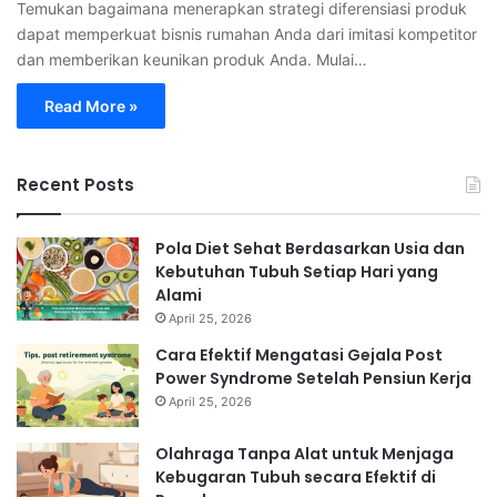
Temukan bagaimana menerapkan strategi diferensiasi produk
dapat memperkuat bisnis rumahan Anda dari imitasi kompetitor
dan memberikan keunikan produk Anda. Mulai…
Read More »
Recent Posts
Pola Diet Sehat Berdasarkan Usia dan
Kebutuhan Tubuh Setiap Hari yang
Alami
April 25, 2026
Cara Efektif Mengatasi Gejala Post
Power Syndrome Setelah Pensiun Kerja
April 25, 2026
Olahraga Tanpa Alat untuk Menjaga
Kebugaran Tubuh secara Efektif di