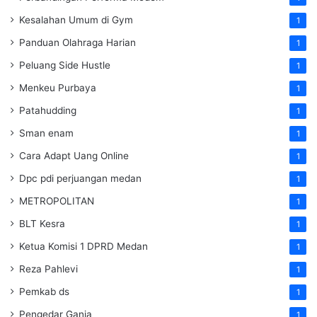
Kesalahan Umum di Gym
1
Panduan Olahraga Harian
1
Peluang Side Hustle
1
Menkeu Purbaya
1
Patahudding
1
Sman enam
1
Cara Adapt Uang Online
1
Dpc pdi perjuangan medan
1
METROPOLITAN
1
BLT Kesra
1
Ketua Komisi 1 DPRD Medan
1
Reza Pahlevi
1
Pemkab ds
1
Pengedar Ganja
1