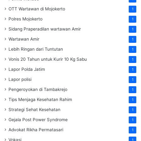
OTT Wartawan di Mojokerto
1
Polres Mojokerto
1
Sidang Praperadilan wartawan Amir
1
Wartawan Amir
1
Lebih Ringan dari Tuntutan
1
Vonis 20 Tahun untuk Kurir 10 Kg Sabu
1
Lapor Polda Jatim
1
Lapor polisi
1
Pengeroyokan di Tambakrejo
1
Tips Menjaga Kesehatan Rahim
1
Strategi Sehat Kesehatan
1
Gejala Post Power Syndrome
1
Advokat Rikha Permatasari
1
Vokasi
1