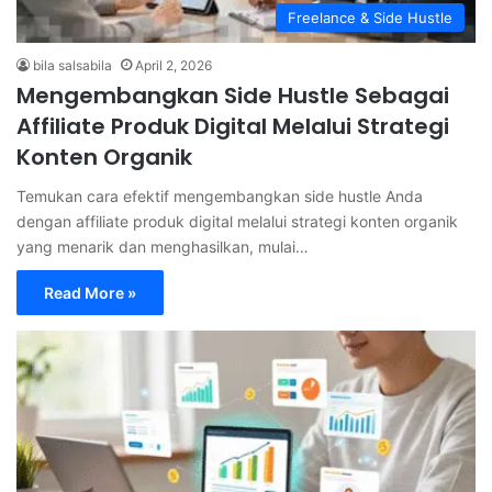
Freelance & Side Hustle
bila salsabila
April 2, 2026
Mengembangkan Side Hustle Sebagai
Affiliate Produk Digital Melalui Strategi
Konten Organik
Temukan cara efektif mengembangkan side hustle Anda
dengan affiliate produk digital melalui strategi konten organik
yang menarik dan menghasilkan, mulai…
Read More »