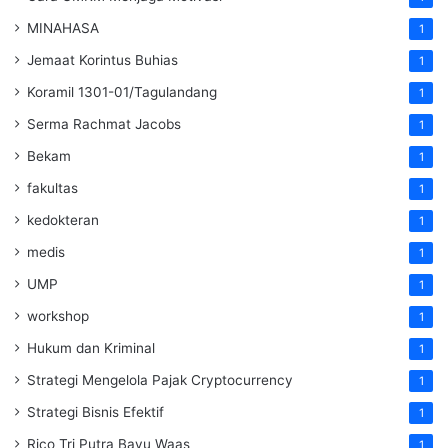
MINAHASA
1
Jemaat Korintus Buhias
1
Koramil 1301-01/Tagulandang
1
Serma Rachmat Jacobs
1
Bekam
1
fakultas
1
kedokteran
1
medis
1
UMP
1
workshop
1
Hukum dan Kriminal
1
Strategi Mengelola Pajak Cryptocurrency
1
Strategi Bisnis Efektif
1
Rico Tri Putra Bayu Waas
1