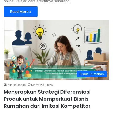
online. Pelajari cara efektifnya sekarang.
Read More »
Bisnis Rumahan
bila salsabila
Maret 20, 2026
Menerapkan Strategi Diferensiasi
Produk untuk Memperkuat Bisnis
Rumahan dari Imitasi Kompetitor