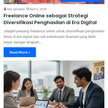
bila salsabila
April 5, 2026
Freelance Online sebagai Strategi
Diversifikasi Penghasilan di Era Digital
Jelajahi peluang freelance online untuk diversifikasi penghasilan
Anda di era digital dan raih kebebasan finansial yang lebih
besar dengan langkah…
Read More »