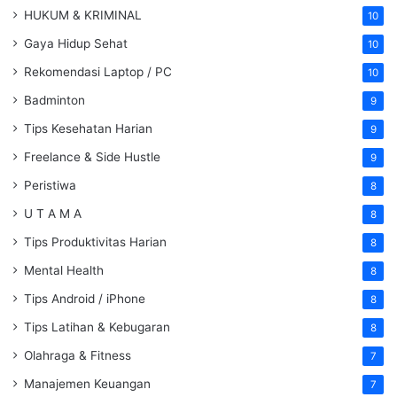
HUKUM & KRIMINAL
10
Gaya Hidup Sehat
10
Rekomendasi Laptop / PC
10
Badminton
9
Tips Kesehatan Harian
9
Freelance & Side Hustle
9
Peristiwa
8
U T A M A
8
Tips Produktivitas Harian
8
Mental Health
8
Tips Android / iPhone
8
Tips Latihan & Kebugaran
8
Olahraga & Fitness
7
Manajemen Keuangan
7