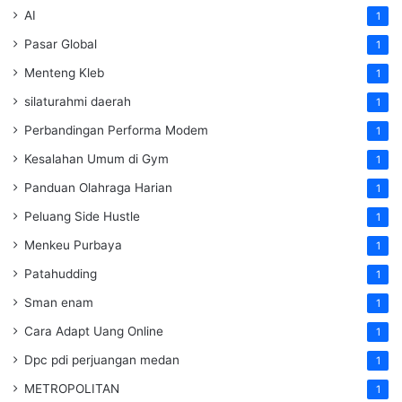
AI
1
Pasar Global
1
Menteng Kleb
1
silaturahmi daerah
1
Perbandingan Performa Modem
1
Kesalahan Umum di Gym
1
Panduan Olahraga Harian
1
Peluang Side Hustle
1
Menkeu Purbaya
1
Patahudding
1
Sman enam
1
Cara Adapt Uang Online
1
Dpc pdi perjuangan medan
1
METROPOLITAN
1