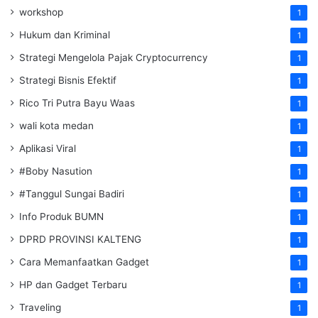
workshop
1
Hukum dan Kriminal
1
Strategi Mengelola Pajak Cryptocurrency
1
Strategi Bisnis Efektif
1
Rico Tri Putra Bayu Waas
1
wali kota medan
1
Aplikasi Viral
1
#Boby Nasution
1
#Tanggul Sungai Badiri
1
Info Produk BUMN
1
DPRD PROVINSI KALTENG
1
Cara Memanfaatkan Gadget
1
HP dan Gadget Terbaru
1
Traveling
1