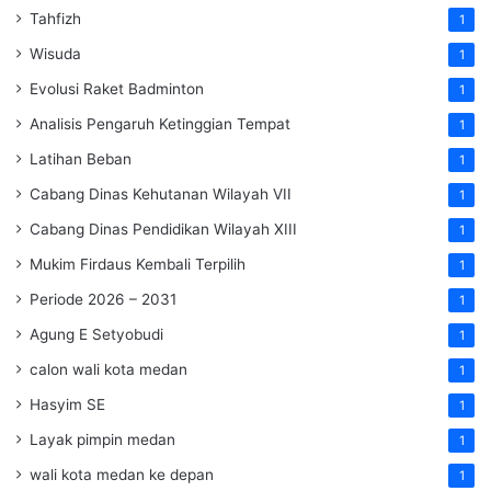
Tahfizh
1
Wisuda
1
Evolusi Raket Badminton
1
Analisis Pengaruh Ketinggian Tempat
1
Latihan Beban
1
Cabang Dinas Kehutanan Wilayah VII
1
Cabang Dinas Pendidikan Wilayah XIII
1
Mukim Firdaus Kembali Terpilih
1
Periode 2026 – 2031
1
Agung E Setyobudi
1
calon wali kota medan
1
Hasyim SE
1
Layak pimpin medan
1
wali kota medan ke depan
1