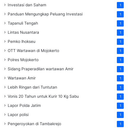
Investasi dan Saham
1
Panduan Mengungkap Peluang Investasi
1
Tapanuli Tengah
1
Lintas Nusantara
1
Pemko lhokseu
1
OTT Wartawan di Mojokerto
1
Polres Mojokerto
1
Sidang Praperadilan wartawan Amir
1
Wartawan Amir
1
Lebih Ringan dari Tuntutan
1
Vonis 20 Tahun untuk Kurir 10 Kg Sabu
1
Lapor Polda Jatim
1
Lapor polisi
1
Pengeroyokan di Tambakrejo
1