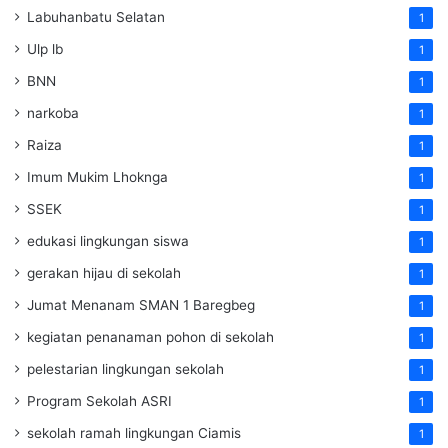
Labuhanbatu Selatan
1
Ulp lb
1
BNN
1
narkoba
1
Raiza
1
Imum Mukim Lhoknga
1
SSEK
1
edukasi lingkungan siswa
1
gerakan hijau di sekolah
1
Jumat Menanam SMAN 1 Baregbeg
1
kegiatan penanaman pohon di sekolah
1
pelestarian lingkungan sekolah
1
Program Sekolah ASRI
1
sekolah ramah lingkungan Ciamis
1