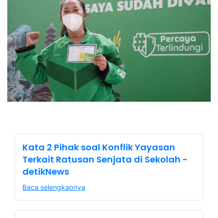
Kata 2 Pihak soal Konflik Yayasan
Terkait Ratusan Senjata di Sekolah -
detikNews
Baca selengkapnya