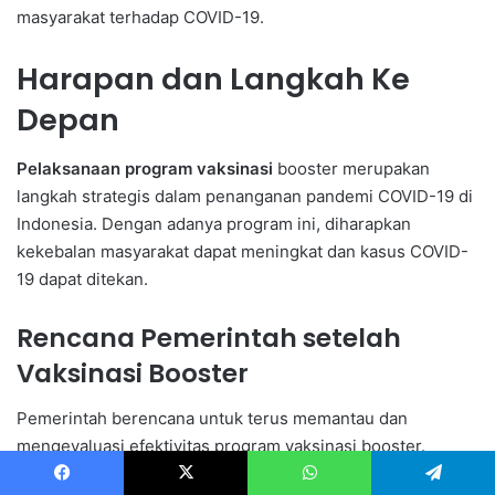
masyarakat terhadap COVID-19.
Harapan dan Langkah Ke
Depan
Pelaksanaan program vaksinasi
booster merupakan
langkah strategis dalam penanganan pandemi COVID-19 di
Indonesia. Dengan adanya program ini, diharapkan
kekebalan masyarakat dapat meningkat dan kasus COVID-
19 dapat ditekan.
Rencana Pemerintah setelah
Vaksinasi Booster
Pemerintah berencana untuk terus memantau dan
mengevaluasi efektivitas program vaksinasi booster.
Rencana ini mencakup peningkatan kapasitas fasilitas
Facebook
X
WhatsApp
Telegram