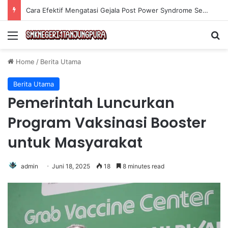
Olahraga Tanpa Alat untuk Menjaga Kebugaran Tubuh secara Efektif di Rumah
Menu
Se
Home
/
Berita Utama
Berita Utama
Pemerintah Luncurkan
Program Vaksinasi Booster
untuk Masyarakat
admin
Juni 18, 2025
18
8 minutes read