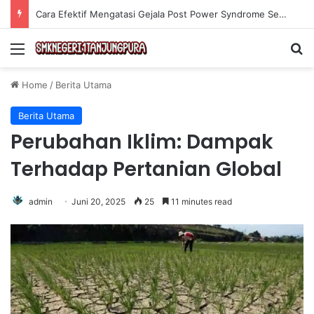
Olahraga Tanpa Alat untuk Menjaga Kebugaran Tubuh secara Efektif di Rumah
Menu
Se
Home
/
Berita Utama
Berita Utama
Perubahan Iklim: Dampak
Terhadap Pertanian Global
admin
Juni 20, 2025
25
11 minutes read