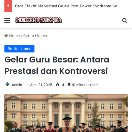
Cara Efektif Mengatasi Gejala Post Power Syndrome Setelah Pensiun Kerja
Menu
Se
Home
/
Berita Utama
Berita Utama
Gelar Guru Besar: Antara
Prestasi dan Kontroversi
admin
April 21, 2025
14
10 minutes read