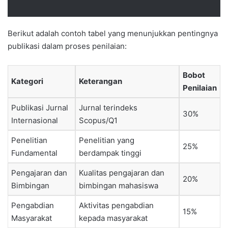
Berikut adalah contoh tabel yang menunjukkan pentingnya
publikasi dalam proses penilaian:
Bobot
Kategori
Keterangan
Penilaian
Publikasi Jurnal
Jurnal terindeks
30%
Internasional
Scopus/Q1
Penelitian
Penelitian yang
25%
Fundamental
berdampak tinggi
Pengajaran dan
Kualitas pengajaran dan
20%
Bimbingan
bimbingan mahasiswa
Pengabdian
Aktivitas pengabdian
15%
Masyarakat
kepada masyarakat