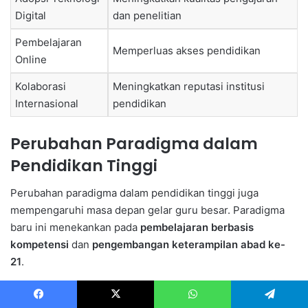
Digital
dan penelitian
Pembelajaran
Memperluas akses pendidikan
Online
Kolaborasi
Meningkatkan reputasi institusi
Internasional
pendidikan
Perubahan Paradigma dalam
Pendidikan Tinggi
Perubahan paradigma dalam pendidikan tinggi juga
mempengaruhi masa depan gelar guru besar. Paradigma
baru ini menekankan pada
pembelajaran berbasis
kompetensi
dan
pengembangan keterampilan abad ke-
21
.
Oleh karena itu, gelar guru besar tidak hanya diukur dari
Facebook
X
WhatsApp
Telegram