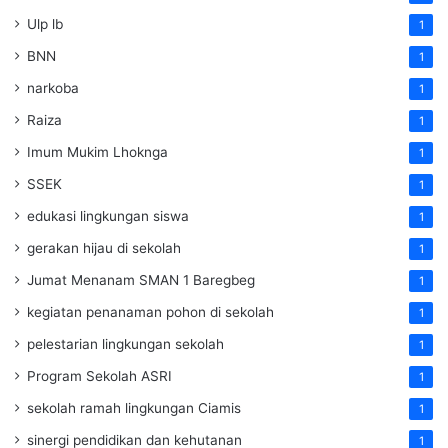
Ulp lb
1
BNN
1
narkoba
1
Raiza
1
Imum Mukim Lhoknga
1
SSEK
1
edukasi lingkungan siswa
1
gerakan hijau di sekolah
1
Jumat Menanam SMAN 1 Baregbeg
1
kegiatan penanaman pohon di sekolah
1
pelestarian lingkungan sekolah
1
Program Sekolah ASRI
1
sekolah ramah lingkungan Ciamis
1
sinergi pendidikan dan kehutanan
1