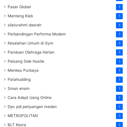
Pasar Global
1
Menteng Kleb
1
silaturahmi daerah
1
Perbandingan Performa Modem
1
Kesalahan Umum di Gym
1
Panduan Olahraga Harian
1
Peluang Side Hustle
1
Menkeu Purbaya
1
Patahudding
1
Sman enam
1
Cara Adapt Uang Online
1
Dpc pdi perjuangan medan
1
METROPOLITAN
1
BLT Kesra
1