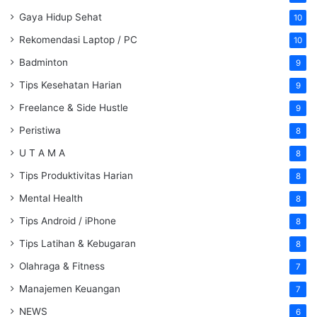
Gaya Hidup Sehat
10
Rekomendasi Laptop / PC
10
Badminton
9
Tips Kesehatan Harian
9
Freelance & Side Hustle
9
Peristiwa
8
U T A M A
8
Tips Produktivitas Harian
8
Mental Health
8
Tips Android / iPhone
8
Tips Latihan & Kebugaran
8
Olahraga & Fitness
7
Manajemen Keuangan
7
NEWS
6