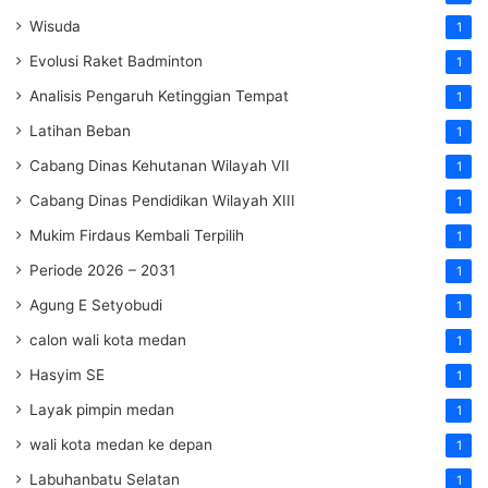
Wisuda
1
Evolusi Raket Badminton
1
Analisis Pengaruh Ketinggian Tempat
1
Latihan Beban
1
Cabang Dinas Kehutanan Wilayah VII
1
Cabang Dinas Pendidikan Wilayah XIII
1
Mukim Firdaus Kembali Terpilih
1
Periode 2026 – 2031
1
Agung E Setyobudi
1
calon wali kota medan
1
Hasyim SE
1
Layak pimpin medan
1
wali kota medan ke depan
1
Labuhanbatu Selatan
1