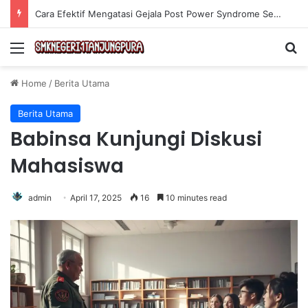
Cara Efektif Mengatasi Gejala Post Power Syndrome Setelah Pensiun Kerja
Menu
Se
Home
/
Berita Utama
Berita Utama
Babinsa Kunjungi Diskusi
Mahasiswa
admin
April 17, 2025
16
10 minutes read