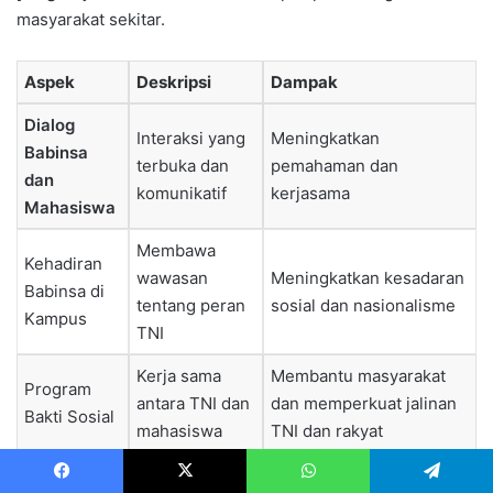
masyarakat sekitar.
Aspek
Deskripsi
Dampak
Dialog
Interaksi yang
Meningkatkan
Babinsa
terbuka dan
pemahaman dan
dan
komunikatif
kerjasama
Mahasiswa
Membawa
Kehadiran
wawasan
Meningkatkan kesadaran
Babinsa di
tentang peran
sosial dan nasionalisme
Kampus
TNI
Kerja sama
Membantu masyarakat
Program
antara TNI dan
dan memperkuat jalinan
Bakti Sosial
mahasiswa
TNI dan rakyat
Facebook
X
WhatsApp
Telegram