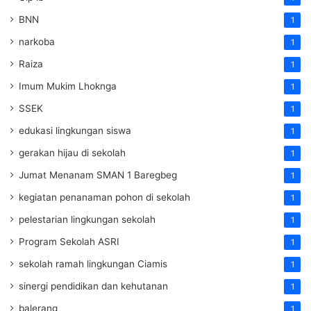
BNN
1
narkoba
1
Raiza
1
Imum Mukim Lhoknga
1
SSEK
1
edukasi lingkungan siswa
1
gerakan hijau di sekolah
1
Jumat Menanam SMAN 1 Baregbeg
1
kegiatan penanaman pohon di sekolah
1
pelestarian lingkungan sekolah
1
Program Sekolah ASRI
1
sekolah ramah lingkungan Ciamis
1
sinergi pendidikan dan kehutanan
1
balerang
1