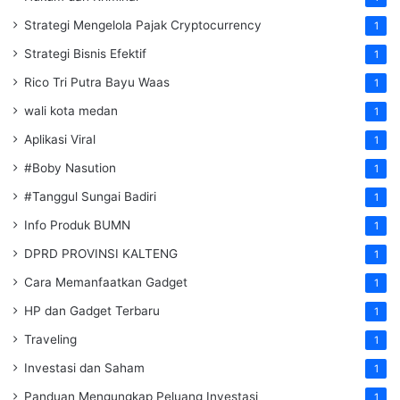
Strategi Mengelola Pajak Cryptocurrency
1
Strategi Bisnis Efektif
1
Rico Tri Putra Bayu Waas
1
wali kota medan
1
Aplikasi Viral
1
#Boby Nasution
1
#Tanggul Sungai Badiri
1
Info Produk BUMN
1
DPRD PROVINSI KALTENG
1
Cara Memanfaatkan Gadget
1
HP dan Gadget Terbaru
1
Traveling
1
Investasi dan Saham
1
Panduan Mengungkap Peluang Investasi
1