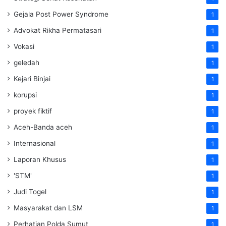
Gejala Post Power Syndrome
1
Advokat Rikha Permatasari
1
Vokasi
1
geledah
1
Kejari Binjai
1
korupsi
1
proyek fiktif
1
Aceh-Banda aceh
1
Internasional
1
Laporan Khusus
1
'STM'
1
Judi Togel
1
Masyarakat dan LSM
1
Perhatian Polda Sumut
1