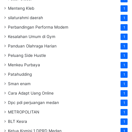
Menteng Kleb
1
silaturahmi daerah
1
Perbandingan Performa Modem
1
Kesalahan Umum di Gym
1
Panduan Olahraga Harian
1
Peluang Side Hustle
1
Menkeu Purbaya
1
Patahudding
1
Sman enam
1
Cara Adapt Uang Online
1
Dpc pdi perjuangan medan
1
METROPOLITAN
1
BLT Kesra
1
Ketua Komisi 1 DPRD Medan
1