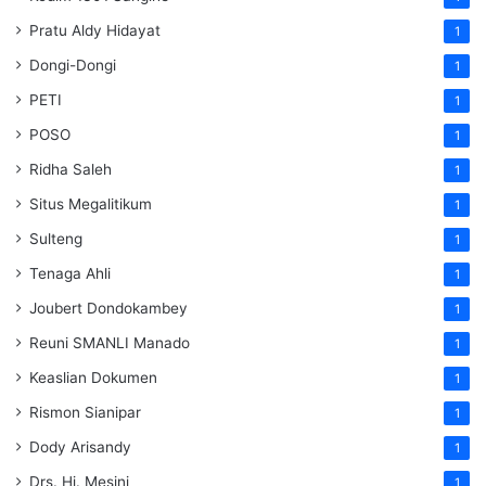
Pratu Aldy Hidayat
1
Dongi-Dongi
1
PETI
1
POSO
1
Ridha Saleh
1
Situs Megalitikum
1
Sulteng
1
Tenaga Ahli
1
Joubert Dondokambey
1
Reuni SMANLI Manado
1
Keaslian Dokumen
1
Rismon Sianipar
1
Dody Arisandy
1
Drs. Hj. Mesini
1