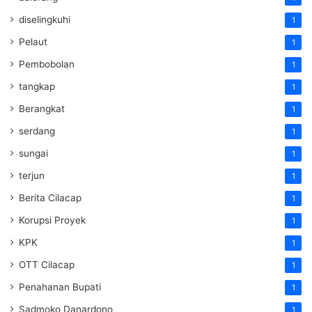
diselingkuhi
1
Pelaut
1
Pembobolan
1
tangkap
1
Berangkat
1
serdang
1
sungai
1
terjun
1
Berita Cilacap
1
Korupsi Proyek
1
KPK
1
OTT Cilacap
1
Penahanan Bupati
1
Sadmoko Danardono
1