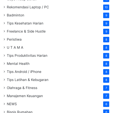
Rekomendasi Laptop / PC
10
Badminton
9
Tips Kesehatan Harian
9
Freelance & Side Hustle
9
Peristiwa
8
U T A M A
8
Tips Produktivitas Harian
8
Mental Health
8
Tips Android / iPhone
8
Tips Latihan & Kebugaran
8
Olahraga & Fitness
7
Manajemen Keuangan
7
NEWS
6
Bisnis Rumahan
6