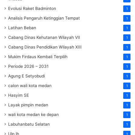
Evolusi Raket Badminton
1
Analisis Pengaruh Ketinggian Tempat
1
Latihan Beban
1
Cabang Dinas Kehutanan Wilayah VII
1
Cabang Dinas Pendidikan Wilayah XIII
1
Mukim Firdaus Kembali Terpilih
1
Periode 2026 – 2031
1
Agung E Setyobudi
1
calon wali kota medan
1
Hasyim SE
1
Layak pimpin medan
1
wali kota medan ke depan
1
Labuhanbatu Selatan
1
Ulp lb
1