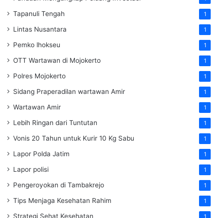
Tapanuli Tengah
1
Lintas Nusantara
1
Pemko lhokseu
1
OTT Wartawan di Mojokerto
1
Polres Mojokerto
1
Sidang Praperadilan wartawan Amir
1
Wartawan Amir
1
Lebih Ringan dari Tuntutan
1
Vonis 20 Tahun untuk Kurir 10 Kg Sabu
1
Lapor Polda Jatim
1
Lapor polisi
1
Pengeroyokan di Tambakrejo
1
Tips Menjaga Kesehatan Rahim
1
Strategi Sehat Kesehatan
1