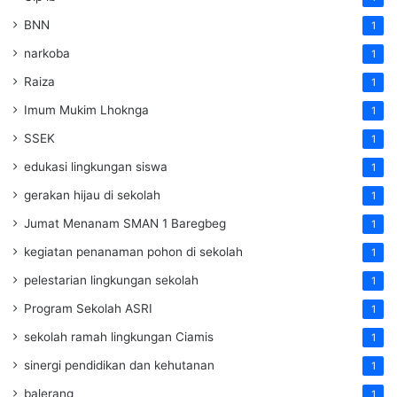
BNN
1
narkoba
1
Raiza
1
Imum Mukim Lhoknga
1
SSEK
1
edukasi lingkungan siswa
1
gerakan hijau di sekolah
1
Jumat Menanam SMAN 1 Baregbeg
1
kegiatan penanaman pohon di sekolah
1
pelestarian lingkungan sekolah
1
Program Sekolah ASRI
1
sekolah ramah lingkungan Ciamis
1
sinergi pendidikan dan kehutanan
1
balerang
1