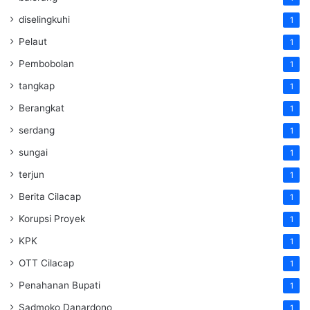
diselingkuhi
1
Pelaut
1
Pembobolan
1
tangkap
1
Berangkat
1
serdang
1
sungai
1
terjun
1
Berita Cilacap
1
Korupsi Proyek
1
KPK
1
OTT Cilacap
1
Penahanan Bupati
1
Sadmoko Danardono
1