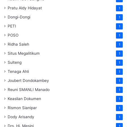
Pratu Aldy Hidayat
1
Dongi-Dongi
1
PETI
1
POSO
1
Ridha Saleh
1
Situs Megalitikum
1
Sulteng
1
Tenaga Ahli
1
Joubert Dondokambey
1
Reuni SMANLI Manado
1
Keaslian Dokumen
1
Rismon Sianipar
1
Dody Arisandy
1
Drs. Hj. Mesini
1