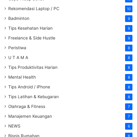
Rekomendasi Laptop / PC
10
Badminton
9
Tips Kesehatan Harian
9
Freelance & Side Hustle
9
Peristiwa
8
U T A M A
8
Tips Produktivitas Harian
8
Mental Health
8
Tips Android / iPhone
8
Tips Latihan & Kebugaran
8
Olahraga & Fitness
7
Manajemen Keuangan
7
NEWS
6
Bisnis Rumahan
6