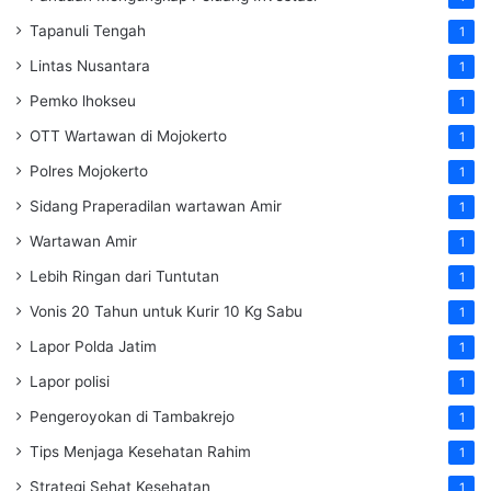
Tapanuli Tengah
1
Lintas Nusantara
1
Pemko lhokseu
1
OTT Wartawan di Mojokerto
1
Polres Mojokerto
1
Sidang Praperadilan wartawan Amir
1
Wartawan Amir
1
Lebih Ringan dari Tuntutan
1
Vonis 20 Tahun untuk Kurir 10 Kg Sabu
1
Lapor Polda Jatim
1
Lapor polisi
1
Pengeroyokan di Tambakrejo
1
Tips Menjaga Kesehatan Rahim
1
Strategi Sehat Kesehatan
1