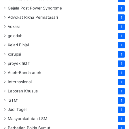
Gejala Post Power Syndrome
1
Advokat Rikha Permatasari
1
Vokasi
1
geledah
1
Kejari Binjai
1
korupsi
1
proyek fiktif
1
Aceh-Banda aceh
1
Internasional
1
Laporan Khusus
1
'STM'
1
Judi Togel
1
Masyarakat dan LSM
1
Perhatian Polda Sumut
1