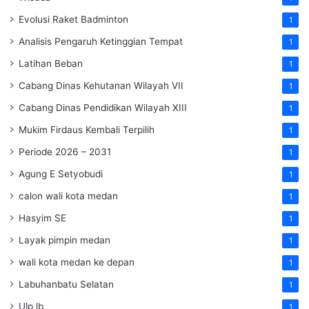
Evolusi Raket Badminton
1
Analisis Pengaruh Ketinggian Tempat
1
Latihan Beban
1
Cabang Dinas Kehutanan Wilayah VII
1
Cabang Dinas Pendidikan Wilayah XIII
1
Mukim Firdaus Kembali Terpilih
1
Periode 2026 – 2031
1
Agung E Setyobudi
1
calon wali kota medan
1
Hasyim SE
1
Layak pimpin medan
1
wali kota medan ke depan
1
Labuhanbatu Selatan
1
Ulp lb
1