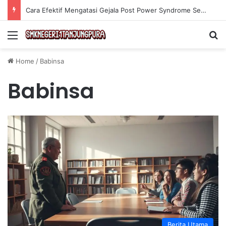
Cara Efektif Mengatasi Gejala Post Power Syndrome Setelah Pensiun Kerja
Menu
Se
Home
/
Babinsa
Babinsa
Berita Utama