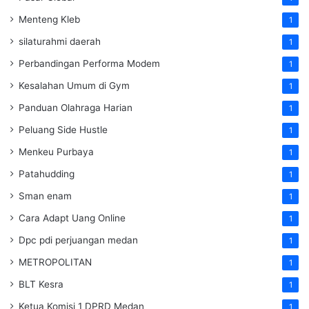
Menteng Kleb
1
silaturahmi daerah
1
Perbandingan Performa Modem
1
Kesalahan Umum di Gym
1
Panduan Olahraga Harian
1
Peluang Side Hustle
1
Menkeu Purbaya
1
Patahudding
1
Sman enam
1
Cara Adapt Uang Online
1
Dpc pdi perjuangan medan
1
METROPOLITAN
1
BLT Kesra
1
Ketua Komisi 1 DPRD Medan
1