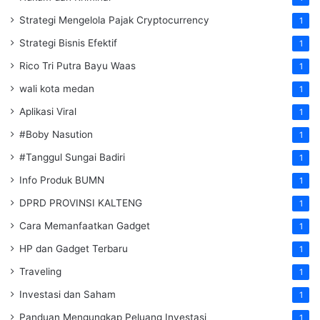
Strategi Mengelola Pajak Cryptocurrency
1
Strategi Bisnis Efektif
1
Rico Tri Putra Bayu Waas
1
wali kota medan
1
Aplikasi Viral
1
#Boby Nasution
1
#Tanggul Sungai Badiri
1
Info Produk BUMN
1
DPRD PROVINSI KALTENG
1
Cara Memanfaatkan Gadget
1
HP dan Gadget Terbaru
1
Traveling
1
Investasi dan Saham
1
Panduan Mengungkap Peluang Investasi
1