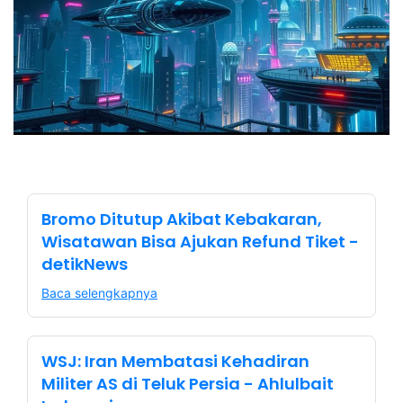
Bromo Ditutup Akibat Kebakaran,
Wisatawan Bisa Ajukan Refund Tiket -
detikNews
Baca selengkapnya
WSJ: Iran Membatasi Kehadiran
Militer AS di Teluk Persia - Ahlulbait