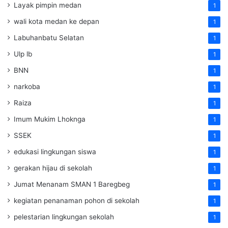
Layak pimpin medan
1
wali kota medan ke depan
1
Labuhanbatu Selatan
1
Ulp lb
1
BNN
1
narkoba
1
Raiza
1
Imum Mukim Lhoknga
1
SSEK
1
edukasi lingkungan siswa
1
gerakan hijau di sekolah
1
Jumat Menanam SMAN 1 Baregbeg
1
kegiatan penanaman pohon di sekolah
1
pelestarian lingkungan sekolah
1