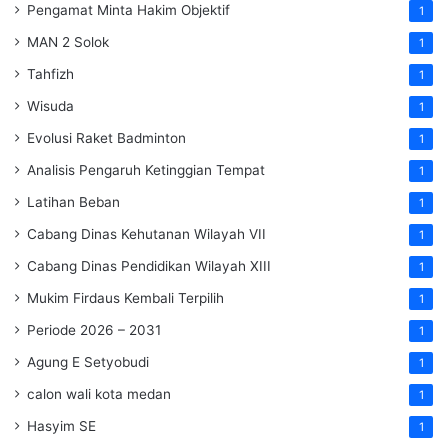
Pengamat Minta Hakim Objektif
1
MAN 2 Solok
1
Tahfizh
1
Wisuda
1
Evolusi Raket Badminton
1
Analisis Pengaruh Ketinggian Tempat
1
Latihan Beban
1
Cabang Dinas Kehutanan Wilayah VII
1
Cabang Dinas Pendidikan Wilayah XIII
1
Mukim Firdaus Kembali Terpilih
1
Periode 2026 – 2031
1
Agung E Setyobudi
1
calon wali kota medan
1
Hasyim SE
1