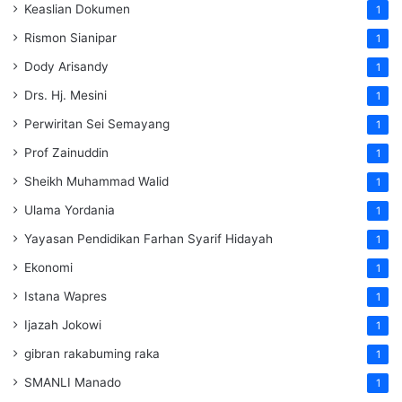
Keaslian Dokumen
1
Rismon Sianipar
1
Dody Arisandy
1
Drs. Hj. Mesini
1
Perwiritan Sei Semayang
1
Prof Zainuddin
1
Sheikh Muhammad Walid
1
Ulama Yordania
1
Yayasan Pendidikan Farhan Syarif Hidayah
1
Ekonomi
1
Istana Wapres
1
Ijazah Jokowi
1
gibran rakabuming raka
1
SMANLI Manado
1