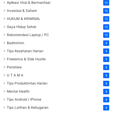
Aplikasi Viral & Bermanfaat
10
Investasi & Saham
10
HUKUM & KRIMINAL
10
Gaya Hidup Sehat
10
Rekomendasi Laptop / PC
10
Badminton
9
Tips Kesehatan Harian
9
Freelance & Side Hustle
9
Peristiwa
8
U T A M A
8
Tips Produktivitas Harian
8
Mental Health
8
Tips Android / iPhone
8
Tips Latihan & Kebugaran
8