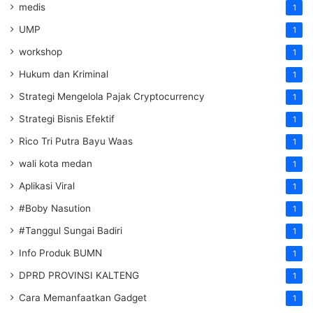
medis
1
UMP
1
workshop
1
Hukum dan Kriminal
1
Strategi Mengelola Pajak Cryptocurrency
1
Strategi Bisnis Efektif
1
Rico Tri Putra Bayu Waas
1
wali kota medan
1
Aplikasi Viral
1
#Boby Nasution
1
#Tanggul Sungai Badiri
1
Info Produk BUMN
1
DPRD PROVINSI KALTENG
1
Cara Memanfaatkan Gadget
1