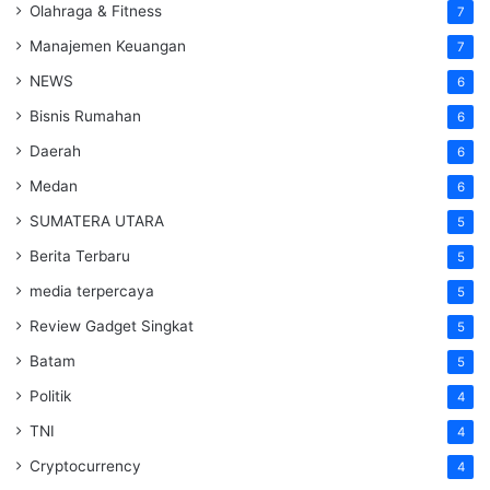
Olahraga & Fitness
7
Manajemen Keuangan
7
NEWS
6
Bisnis Rumahan
6
Daerah
6
Medan
6
SUMATERA UTARA
5
Berita Terbaru
5
media terpercaya
5
Review Gadget Singkat
5
Batam
5
Politik
4
TNI
4
Cryptocurrency
4