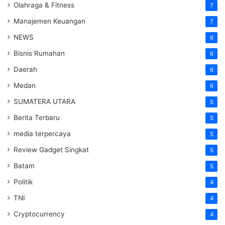
Olahraga & Fitness
7
Manajemen Keuangan
7
NEWS
6
Bisnis Rumahan
6
Daerah
6
Medan
6
SUMATERA UTARA
5
Berita Terbaru
5
media terpercaya
5
Review Gadget Singkat
5
Batam
5
Politik
4
TNI
4
Cryptocurrency
4