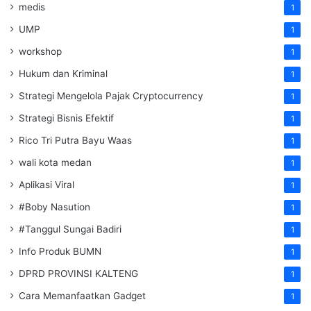
medis
1
UMP
1
workshop
1
Hukum dan Kriminal
1
Strategi Mengelola Pajak Cryptocurrency
1
Strategi Bisnis Efektif
1
Rico Tri Putra Bayu Waas
1
wali kota medan
1
Aplikasi Viral
1
#Boby Nasution
1
#Tanggul Sungai Badiri
1
Info Produk BUMN
1
DPRD PROVINSI KALTENG
1
Cara Memanfaatkan Gadget
1