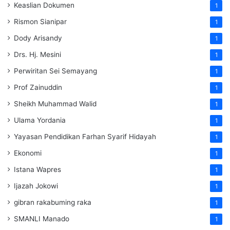
Keaslian Dokumen
1
Rismon Sianipar
1
Dody Arisandy
1
Drs. Hj. Mesini
1
Perwiritan Sei Semayang
1
Prof Zainuddin
1
Sheikh Muhammad Walid
1
Ulama Yordania
1
Yayasan Pendidikan Farhan Syarif Hidayah
1
Ekonomi
1
Istana Wapres
1
Ijazah Jokowi
1
gibran rakabuming raka
1
SMANLI Manado
1