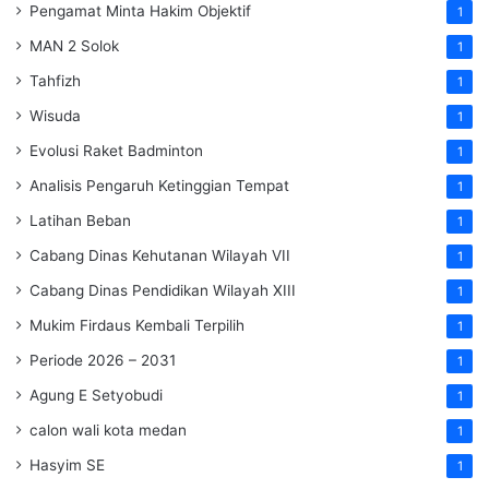
Pengamat Minta Hakim Objektif
1
MAN 2 Solok
1
Tahfizh
1
Wisuda
1
Evolusi Raket Badminton
1
Analisis Pengaruh Ketinggian Tempat
1
Latihan Beban
1
Cabang Dinas Kehutanan Wilayah VII
1
Cabang Dinas Pendidikan Wilayah XIII
1
Mukim Firdaus Kembali Terpilih
1
Periode 2026 – 2031
1
Agung E Setyobudi
1
calon wali kota medan
1
Hasyim SE
1