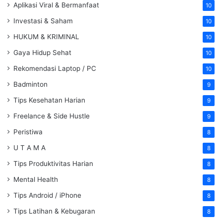
Aplikasi Viral & Bermanfaat
10
Investasi & Saham
10
HUKUM & KRIMINAL
10
Gaya Hidup Sehat
10
Rekomendasi Laptop / PC
10
Badminton
9
Tips Kesehatan Harian
9
Freelance & Side Hustle
9
Peristiwa
8
U T A M A
8
Tips Produktivitas Harian
8
Mental Health
8
Tips Android / iPhone
8
Tips Latihan & Kebugaran
8