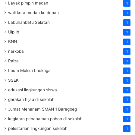
Layak pimpin medan
1
wali kota medan ke depan
1
Labuhanbatu Selatan
1
Ulp lb
1
BNN
1
narkoba
1
Raiza
1
Imum Mukim Lhoknga
1
SSEK
1
edukasi lingkungan siswa
1
gerakan hijau di sekolah
1
Jumat Menanam SMAN 1 Baregbeg
1
kegiatan penanaman pohon di sekolah
1
pelestarian lingkungan sekolah
1