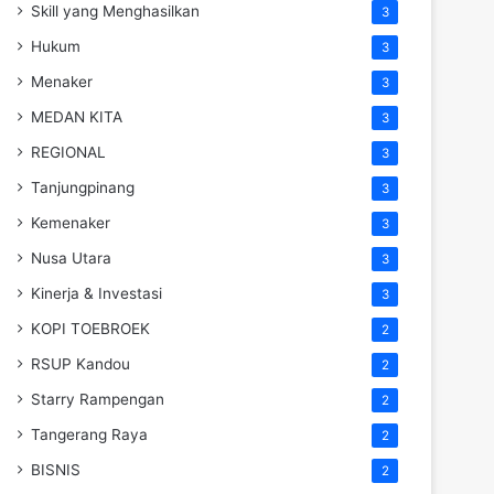
Skill yang Menghasilkan
3
Hukum
3
Menaker
3
MEDAN KITA
3
REGIONAL
3
Tanjungpinang
3
Kemenaker
3
Nusa Utara
3
Kinerja & Investasi
3
KOPI TOEBROEK
2
RSUP Kandou
2
Starry Rampengan
2
Tangerang Raya
2
BISNIS
2