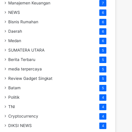
Manajemen Keuangan
7
NEWS
6
Bisnis Rumahan
6
Daerah
6
Medan
6
SUMATERA UTARA
5
Berita Terbaru
5
media terpercaya
5
Review Gadget Singkat
5
Batam
5
Politik
4
TNI
4
Cryptocurrency
4
DIKSI NEWS
4