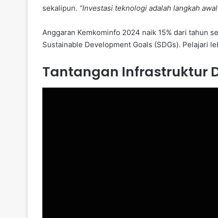
sekalipun.
“Investasi teknologi adalah langkah aw
Anggaran Kemkominfo 2024 naik 15% dari tahun se
Sustainable Development Goals (SDGs). Pelajari le
Tantangan Infrastruktur D