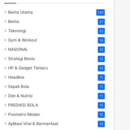
Berita Utama
140
Berita
27
Teknologi
22
Gym & Workout
14
NASIONAL
14
Strategi Bisnis
12
HP & Gadget Terbaru
12
Headline
11
Sepak Bola
11
Diet & Nutrisi
11
PREDIKSI BOLA
10
Posmetro Medan
10
Aplikasi Viral & Bermanfaat
10