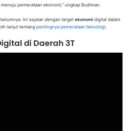
al menuju pemerataan ekonomi,”
ungkap Budiman.
belumnya. Ini sejalan dengan target
ekonomi
digital dalam
bih lanjut tentang
pentingnya pemerataan teknologi
.
igital di Daerah 3T