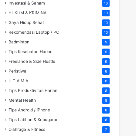
Investasi & Saham
10
HUKUM & KRIMINAL
10
Gaya Hidup Sehat
10
Rekomendasi Laptop / PC
10
Badminton
9
Tips Kesehatan Harian
9
Freelance & Side Hustle
9
Peristiwa
8
U T A M A
8
Tips Produktivitas Harian
8
Mental Health
8
Tips Android / iPhone
8
Tips Latihan & Kebugaran
8
Olahraga & Fitness
7