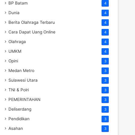
BP Batam
4
Dunia
4
Berita Olahraga Terbaru
4
Cara Dapat Uang Online
4
Olahraga
4
UMKM
4
Opini
3
Medan Metro
3
Sulawesi Utara
3
TNI & Polri
3
PEMERINTAHAN
3
Deliserdang
3
Pendidikan
3
Asahan
3