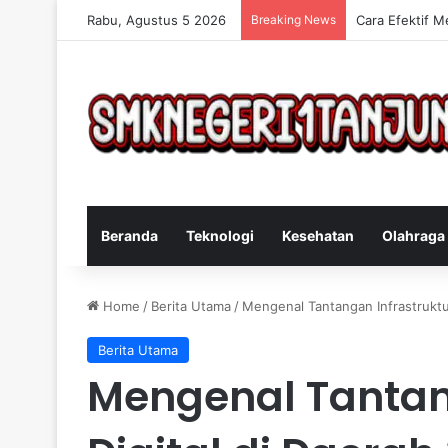
Rabu, Agustus 5 2026
Breaking News
Cara Efektif M
Beranda
Teknologi
Kesehatan
Olahraga
Home
/
Berita Utama
/
Mengenal Tantangan Infrastruktur
Berita Utama
Mengenal Tantan