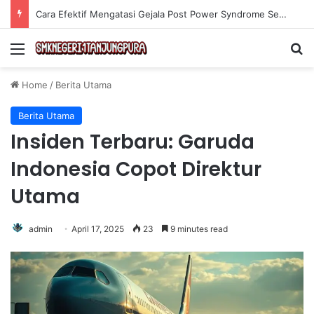
Cara Efektif Mengatasi Gejala Post Power Syndrome Setelah Pensiun Kerja
Menu
Se
Home
/
Berita Utama
Berita Utama
Insiden Terbaru: Garuda
Indonesia Copot Direktur
Utama
admin
April 17, 2025
23
9 minutes read