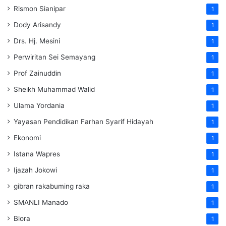
Rismon Sianipar
1
Dody Arisandy
1
Drs. Hj. Mesini
1
Perwiritan Sei Semayang
1
Prof Zainuddin
1
Sheikh Muhammad Walid
1
Ulama Yordania
1
Yayasan Pendidikan Farhan Syarif Hidayah
1
Ekonomi
1
Istana Wapres
1
Ijazah Jokowi
1
gibran rakabuming raka
1
SMANLI Manado
1
Blora
1