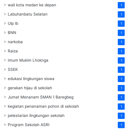
wali kota medan ke depan
1
Labuhanbatu Selatan
1
Ulp lb
1
BNN
1
narkoba
1
Raiza
1
Imum Mukim Lhoknga
1
SSEK
1
edukasi lingkungan siswa
1
gerakan hijau di sekolah
1
Jumat Menanam SMAN 1 Baregbeg
1
kegiatan penanaman pohon di sekolah
1
pelestarian lingkungan sekolah
1
Program Sekolah ASRI
1