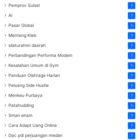
Pemprov Sulsel
1
AI
1
Pasar Global
1
Menteng Kleb
1
silaturahmi daerah
1
Perbandingan Performa Modem
1
Kesalahan Umum di Gym
1
Panduan Olahraga Harian
1
Peluang Side Hustle
1
Menkeu Purbaya
1
Patahudding
1
Sman enam
1
Cara Adapt Uang Online
1
Dpc pdi perjuangan medan
1