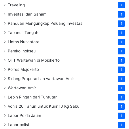
Traveling
1
Investasi dan Saham
1
Panduan Mengungkap Peluang Investasi
1
Tapanuli Tengah
1
Lintas Nusantara
1
Pemko lhokseu
1
OTT Wartawan di Mojokerto
1
Polres Mojokerto
1
Sidang Praperadilan wartawan Amir
1
Wartawan Amir
1
Lebih Ringan dari Tuntutan
1
Vonis 20 Tahun untuk Kurir 10 Kg Sabu
1
Lapor Polda Jatim
1
Lapor polisi
1