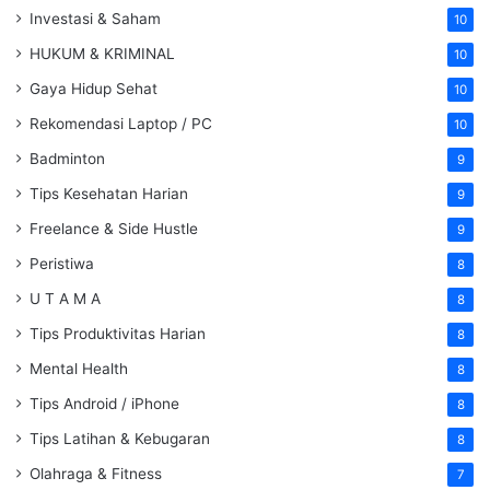
Investasi & Saham
10
HUKUM & KRIMINAL
10
Gaya Hidup Sehat
10
Rekomendasi Laptop / PC
10
Badminton
9
Tips Kesehatan Harian
9
Freelance & Side Hustle
9
Peristiwa
8
U T A M A
8
Tips Produktivitas Harian
8
Mental Health
8
Tips Android / iPhone
8
Tips Latihan & Kebugaran
8
Olahraga & Fitness
7