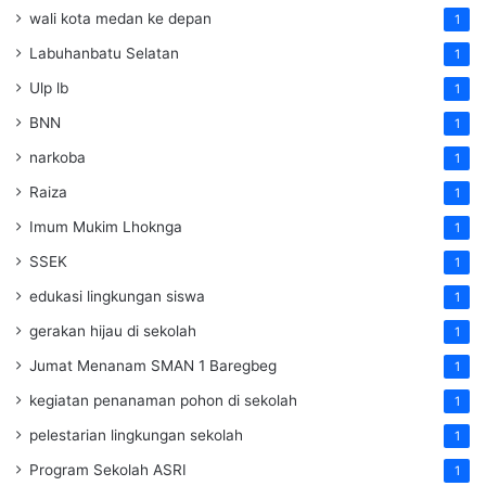
wali kota medan ke depan
1
Labuhanbatu Selatan
1
Ulp lb
1
BNN
1
narkoba
1
Raiza
1
Imum Mukim Lhoknga
1
SSEK
1
edukasi lingkungan siswa
1
gerakan hijau di sekolah
1
Jumat Menanam SMAN 1 Baregbeg
1
kegiatan penanaman pohon di sekolah
1
pelestarian lingkungan sekolah
1
Program Sekolah ASRI
1