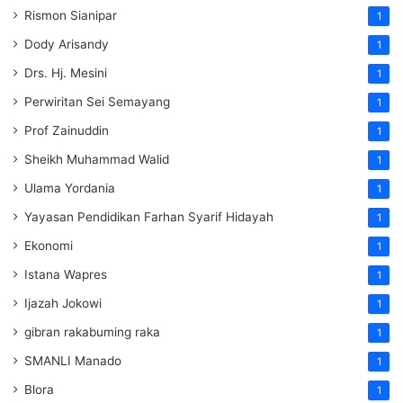
Rismon Sianipar
1
Dody Arisandy
1
Drs. Hj. Mesini
1
Perwiritan Sei Semayang
1
Prof Zainuddin
1
Sheikh Muhammad Walid
1
Ulama Yordania
1
Yayasan Pendidikan Farhan Syarif Hidayah
1
Ekonomi
1
Istana Wapres
1
Ijazah Jokowi
1
gibran rakabuming raka
1
SMANLI Manado
1
Blora
1