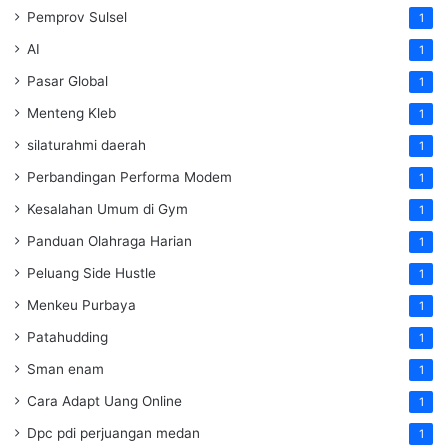
Pemprov Sulsel
1
AI
1
Pasar Global
1
Menteng Kleb
1
silaturahmi daerah
1
Perbandingan Performa Modem
1
Kesalahan Umum di Gym
1
Panduan Olahraga Harian
1
Peluang Side Hustle
1
Menkeu Purbaya
1
Patahudding
1
Sman enam
1
Cara Adapt Uang Online
1
Dpc pdi perjuangan medan
1