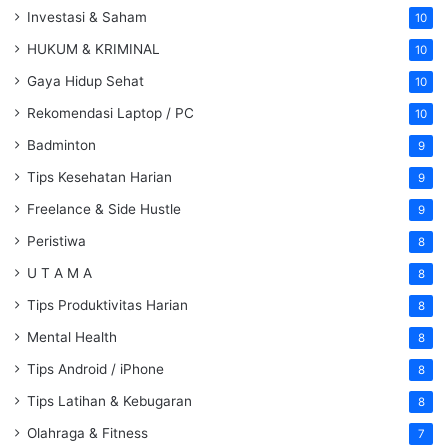
Investasi & Saham
10
HUKUM & KRIMINAL
10
Gaya Hidup Sehat
10
Rekomendasi Laptop / PC
10
Badminton
9
Tips Kesehatan Harian
9
Freelance & Side Hustle
9
Peristiwa
8
U T A M A
8
Tips Produktivitas Harian
8
Mental Health
8
Tips Android / iPhone
8
Tips Latihan & Kebugaran
8
Olahraga & Fitness
7