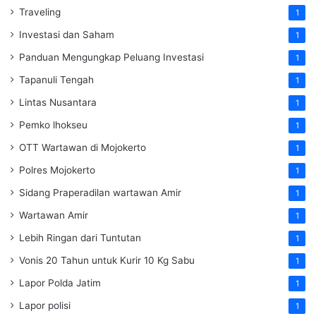
Traveling
1
Investasi dan Saham
1
Panduan Mengungkap Peluang Investasi
1
Tapanuli Tengah
1
Lintas Nusantara
1
Pemko lhokseu
1
OTT Wartawan di Mojokerto
1
Polres Mojokerto
1
Sidang Praperadilan wartawan Amir
1
Wartawan Amir
1
Lebih Ringan dari Tuntutan
1
Vonis 20 Tahun untuk Kurir 10 Kg Sabu
1
Lapor Polda Jatim
1
Lapor polisi
1